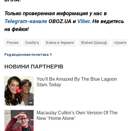
Только проверенная информация у нас в
Telegram-канале
OBOZ.UA и
Viber
. Не ведитесь
на фейки!
Россия
Елабуга
Война в Украине
Shahed (Шахед)
строитель
Редакционная политика