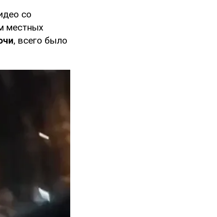
идео со
м местных
очи
, всего было