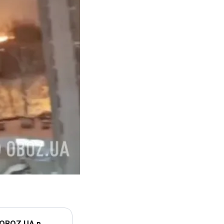
 OBOZ.UA в