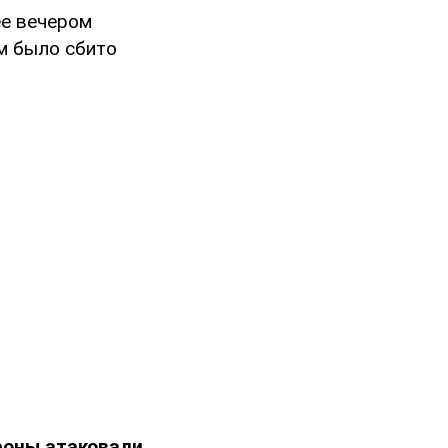
е вечером
м было сбито
роны атаковали