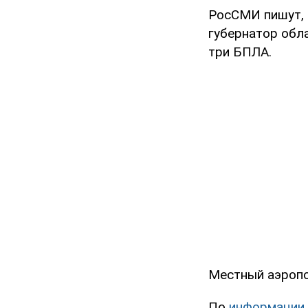
РосСМИ пишут,
губернатор обл
три БПЛА.
Местный аэропо
По
информации