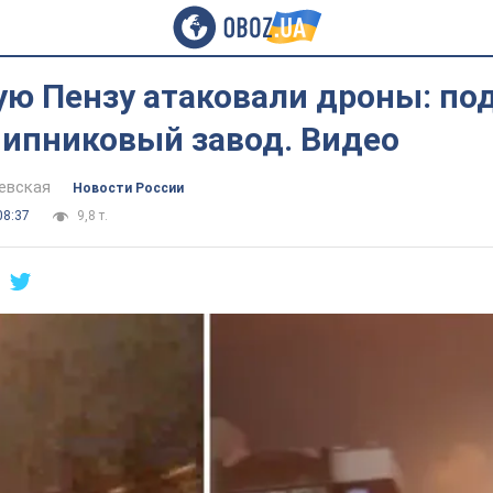
ую Пензу атаковали дроны: по
ипниковый завод. Видео
евская
Новости России
08:37
9,8 т.