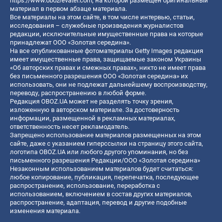
https://www.obozrevatel.com
, на которой размещен оригинальный
материал в первом абзаце материала.
Все материалы на этом сайте, в том числе интервью, статьи,
исследования – служебные произведения журналистов
редакции, исключительные имущественные права на которые
принадлежат ООО «Золотая середина».
На все опубликованные фотоматериалы Getty Images редакция
имеет имущественные права, защищаемые законом Украины
«Об авторских правах и смежных правах», никто не имеет права
без письменного разрешения ООО «Золотая середина» их
использовать, они не подлежат дальнейшему воспроизводству,
переводу, распространению в любой форме.
Редакция OBOZ.UA может не разделять точку зрения,
изложенную в авторском материале. За достоверность
информации, размещенной в рекламных материалах,
ответственность несет рекламодатель.
Запрещено использование материалов размещенных на этом
сайте, даже с указанием гиперссылки на страницу этого сайта,
логотипа OBOZ.UA или любого другого упоминания, но без
письменного разрешения Редакции/ООО «Золотая середина»
Незаконным использованием материалов будет считаться:
любое копирование, публикация, перепечатка, последующее
распространение, использование, переработка с
использованием, включением в состав других материалов,
распространение, адаптация, перевод и другие подобные
изменения материала.