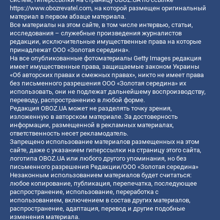
https://www.obozrevatel.com
, на которой размещен оригинальный
материал в первом абзаце материала.
Все материалы на этом сайте, в том числе интервью, статьи,
исследования – служебные произведения журналистов
редакции, исключительные имущественные права на которые
принадлежат ООО «Золотая середина».
На все опубликованные фотоматериалы Getty Images редакция
имеет имущественные права, защищаемые законом Украины
«Об авторских правах и смежных правах», никто не имеет права
без письменного разрешения ООО «Золотая середина» их
использовать, они не подлежат дальнейшему воспроизводству,
переводу, распространению в любой форме.
Редакция OBOZ.UA может не разделять точку зрения,
изложенную в авторском материале. За достоверность
информации, размещенной в рекламных материалах,
ответственность несет рекламодатель.
Запрещено использование материалов размещенных на этом
сайте, даже с указанием гиперссылки на страницу этого сайта,
логотипа OBOZ.UA или любого другого упоминания, но без
письменного разрешения Редакции/ООО «Золотая середина»
Незаконным использованием материалов будет считаться:
любое копирование, публикация, перепечатка, последующее
распространение, использование, переработка с
использованием, включением в состав других материалов,
распространение, адаптация, перевод и другие подобные
изменения материала.