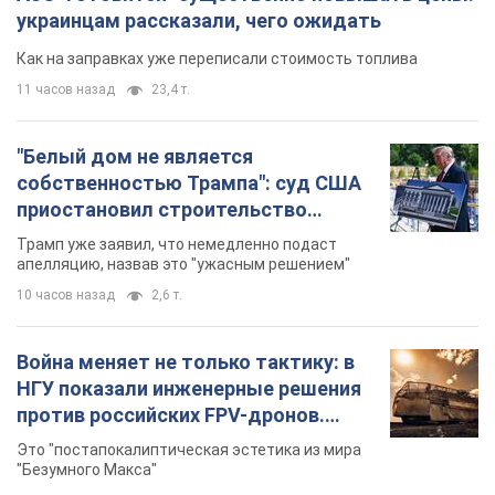
украинцам рассказали, чего ожидать
Как на заправках уже переписали стоимость топлива
11 часов назад
23,4 т.
"Белый дом не является
собственностью Трампа": суд США
приостановил строительство
бального зала стоимостью 400 млн
Трамп уже заявил, что немедленно подаст
долларов
апелляцию, назвав это "ужасным решением"
10 часов назад
2,6 т.
Война меняет не только тактику: в
НГУ показали инженерные решения
против российских FPV-дронов.
Фото
Это "постапокалиптическая эстетика из мира
"Безумного Макса"