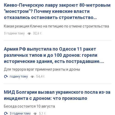
Киево-Печерскую лавру закроют 80-метровым
"монстром"? Почему киевские власти
отказались остановить строительство
небоскреба "московского верующего"
Какая реакция Кличко на петицию по отмене строительства
3 години тому
32,6 т.
Армия РФ выпустила по Одессе 11 ракет
различных типов и до 100 дронов: горели
исторические здания, есть пострадавшие.
Фото и видео
Для террора враг применил ракеты и дроны
годину тому
54,4 т.
МИД Болгарии вызвал украинского посла из-за
инцидента с дроном: что произошло
Беседа состоится 10 августа
3 години тому
5,1 т.