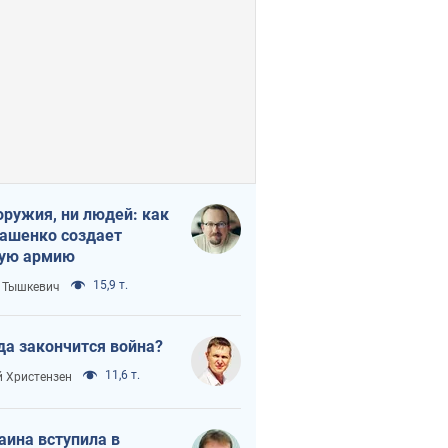
оружия, ни людей: как
ашенко создает
ую армию
15,9 т.
 Тышкевич
да закончится война?
11,6 т.
 Христензен
аина вступила в