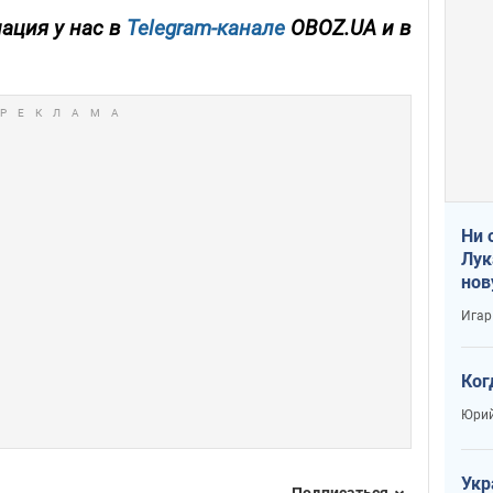
ация у нас в
Telegram-канале
OBOZ.UA и в
Ни 
Лук
нов
Игар
Ког
Юрий
Укр
Подписаться