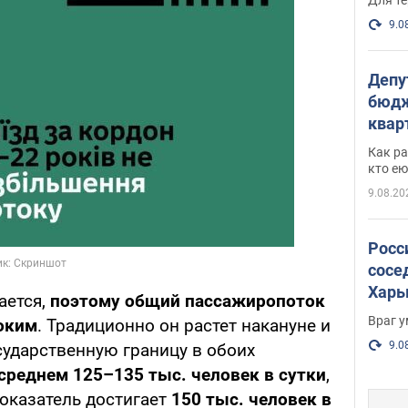
9.0
Депу
бюдж
кварт
парл
Как ра
и гд
кто ею
9.08.20
Росс
сосе
Харь
ается,
поэтому общий пассажиропоток
пост
Враг 
оким
. Традиционно он растет накануне и
9.0
сударственную границу в обоих
 среднем 125–135 тыс. человек в сутки
,
показатель достигает
150 тыс. человек в