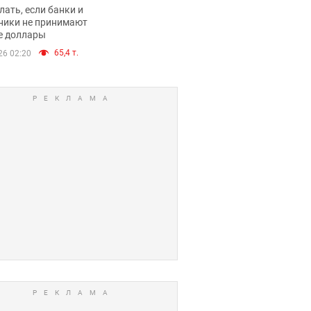
имают ли
лать, если банки и
нники и банки
ники не принимают
е доллары
е купюры
65,4 т.
26 02:20