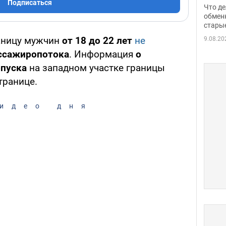
прин
Подписаться
Что де
обме
обмен
стары
таки
аницу мужчин
от 18 до 22 лет
не
9.08.20
ассажиропотока
. Информация
о
опуска
на западном участке границы
транице.
идео дня