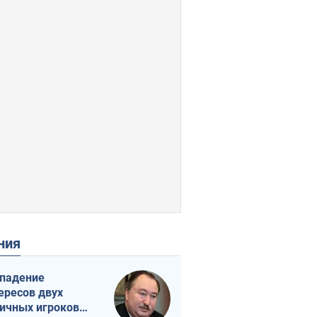
ения
падение
ересов двух
ичных игроков