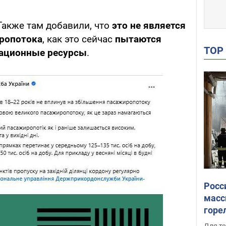
Также там добавили, что
это не является
ропотока
, как это сейчас
пытаются
TO
ационные ресурсы
.
Росс
масс
горе
есть
Для те