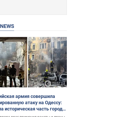
P NEWS
ийская армия совершила
ированную атаку на Одессу:
ла историческая часть города,
 пострадавшие. Фото и видео
ррора враг применил ракеты и дроны