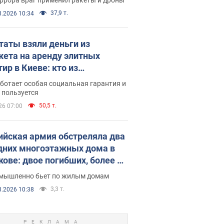
37,9 т.
8.2026 10:34
таты взяли деньги из
ета на аренду элитных
ир в Киеве: кто из
аментариев просил средства
ботает особая социальная гарантия и
е поселился
 пользуется
50,5 т.
26 07:00
ийская армия обстреляла два
дних многоэтажных дома в
кове: двое погибших, более 20
радавших
умышленно бьет по жилым домам
3,3 т.
8.2026 10:38