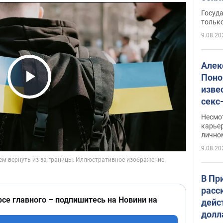
этом
Госуд
только
9.08.20
Алек
Поно
изве
Play Video
секс
как 
Несмо
карьер
лично
9.08.20
В Пр
расс
рсе главного – подпишитесь на Новини на
дейс
долл