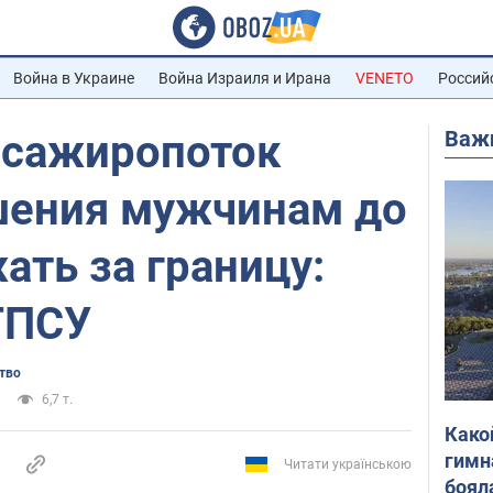
Война в Украине
Война Израиля и Ирана
VENETO
Россий
Важ
ссажиропоток
шения мужчинам до
ать за границу:
ГПСУ
тво
6,7 т.
Како
гимн
Читати українською
боял