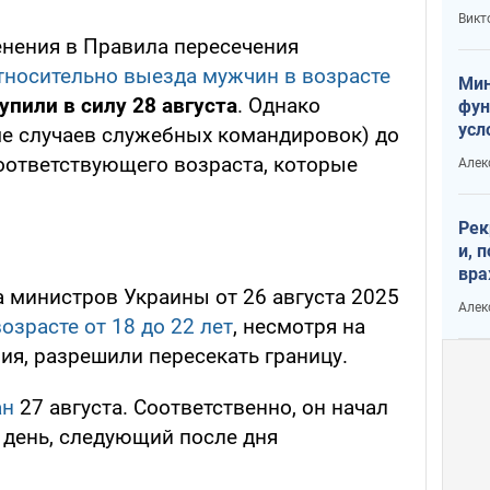
или
Викт
Тра
енения в Правила пересечения
тносительно выезда мужчин в возрасте
Мин
упили в силу 28 августа
. Однако
фун
усл
е случаев служебных командировок) до
вое
оответствующего возраста, которые
Алек
Рек
и, 
вра
 министров Украины от 26 августа 2025
Диа
Алек
тре
озрасте от 18 до 22 лет
, несмотря на
ия, разрешили пересекать границу.
ан
27 августа. Соответственно, он начал
в день, следующий после дня