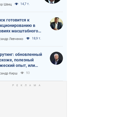
 тайный план
14,7 т.
ор Швец
мпа и Путина?
ск готовится к
кционированию в
овиях масштабного
нного кризиса
18,9 т.
сандр Левченко
рутинг: обновленный
похоже, полезный
жеский опыт, или
лектика
93
сандр Кирш
бовательной трусости