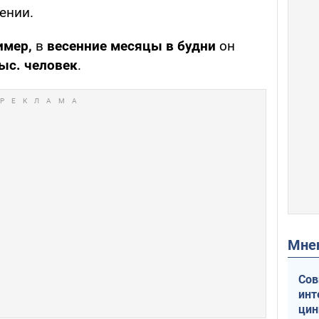
щении.
имер,
в
весенние месяцы в будни
он
тыс. человек
.
Мн
Сов
инт
цин