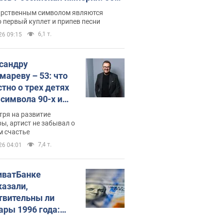
 не рассказывают в школе
арственным символом являются
 первый куплет и припев песни
6,1 т.
26 09:15
сандру
мареву – 53: что
стно о трех детях
-символа 90-х и
они выглядят
тря на развитие
ы, артист не забывал о
м счастье
7,4 т.
26 04:01
иватБанке
казали,
твительны ли
ары 1996 года: