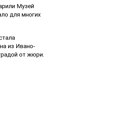
дарили Музей
ало для многих
.
 стала
на из Ивано-
градой от жюри.