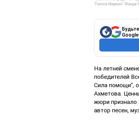
Будьте
Google
На летней смен
победителей Все
Сила помощи", 
Ахметова. Ценны
жюри признало 
автор песен, м