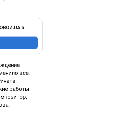
 OBOZ.UA в
аждение
менило все.
Рината
ские работы
омпозитор,
ова.