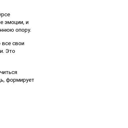
урсе
е эмоции, и
еннюю опору.
о все свои
и. Это
учиться
дь, формирует