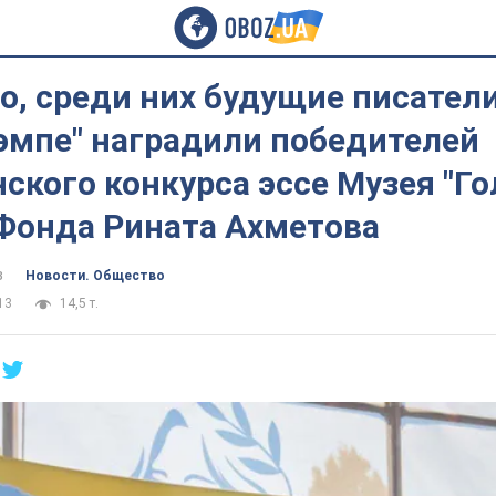
, среди них будущие писатели
эмпе" наградили победителей
ского конкурса эссе Музея "Го
Фонда Рината Ахметова
в
Новости. Общество
13
14,5 т.