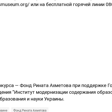
cesmuseum.org/ или на бесплатной горячей линии 08
нкурса — Фонд Рината Ахметова при поддержке Г
дения "Институт модернизации содержания образо
бразования и науки Украины.
раине
Фонд Рината Ахметова