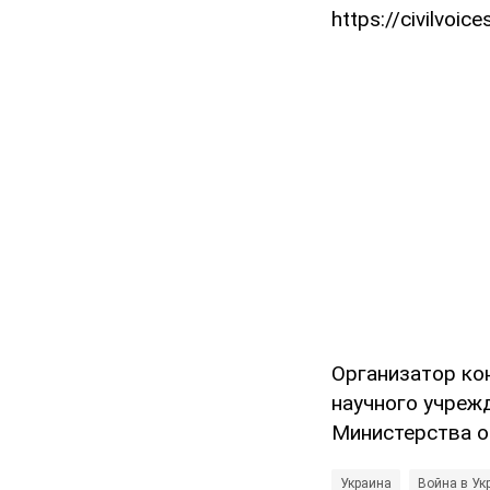
https://civilvoi
Организатор ко
научного учреж
Министерства о
Украина
Война в Ук