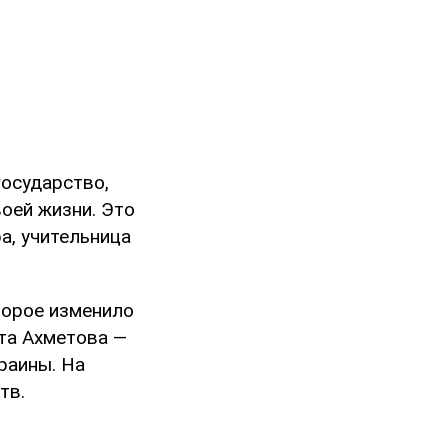
государство,
воей жизни. Это
а, учительница
торое изменило
та Ахметова —
раины. На
тв.