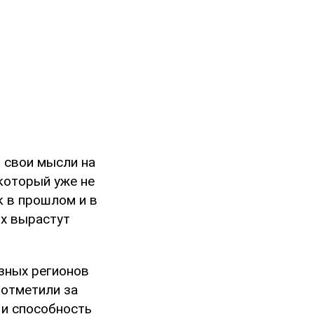
т свои мысли на
 который уже не
к в прошлом и в
их вырастут
азных регионов
 отметили за
 и способность