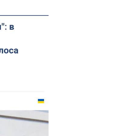
": в
лоса