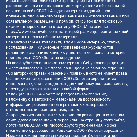
Разрешается использование при получении письменного
разрешения на их использование и при условии обязательной
ссылки на сайт OBOZ.UA, а для интернет-изданий - при
получении письменного разрешения на их использование и при
обязательном размещении прямой, открытой для поисковых
систем, гиперссылки на страницу OBOZ.UA по ссылке
https://www.obozrevatel.com
, на которой размещен оригинальный
материал в первом абзаце материала.
Все материалы на этом сайте, в том числе интервью, статьи,
исследования – служебные произведения журналистов
редакции, исключительные имущественные права на которые
принадлежат ООО «Золотая середина».
На все опубликованные фотоматериалы Getty Images редакция
имеет имущественные права, защищаемые законом Украины
«Об авторских правах и смежных правах», никто не имеет права
без письменного разрешения ООО «Золотая середина» их
использовать, они не подлежат дальнейшему воспроизводству,
переводу, распространению в любой форме.
Редакция OBOZ.UA может не разделять точку зрения,
изложенную в авторском материале. За достоверность
информации, размещенной в рекламных материалах,
ответственность несет рекламодатель.
Запрещено использование материалов размещенных на этом
сайте, даже с указанием гиперссылки на страницу этого сайта,
логотипа OBOZ.UA или любого другого упоминания, но без
письменного разрешения Редакции/ООО «Золотая середина»
Незаконным использованием материалов будет считаться: