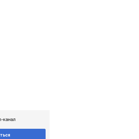
m-канал
ться