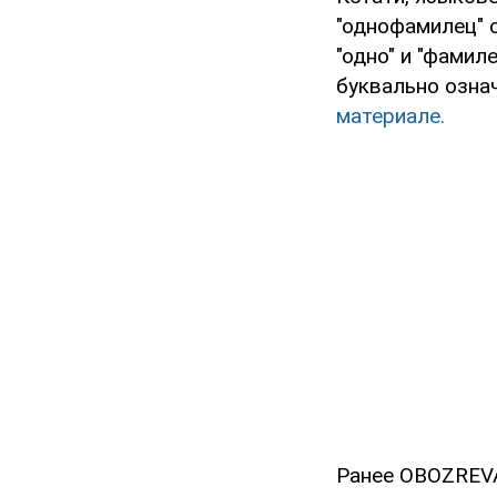
"однофамилец" 
"одно" и "фамил
буквально означ
материале.
Ранее OBOZREVA