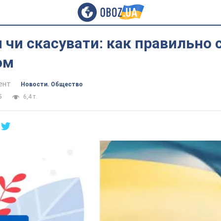
 чи скасувати: как правильно 
ом
ент
Новости. Общество
5
6,4 т.