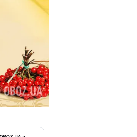
 OBOZ.UA в