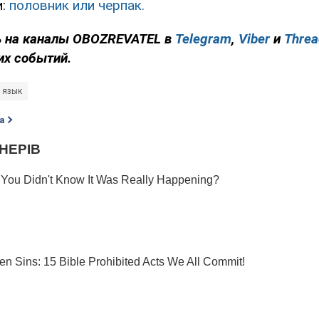
и:
половник или черпак.
 на каналы OBOZREVATEL
в
Telegram
,
Viber
и
Threa
их событий.
 язык
а