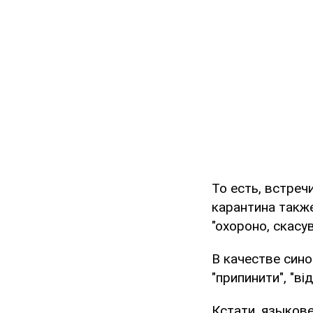
То есть, встречи
карантина также
"охороно, скасу
В качестве сино
"припинити", "ві
Кстати, языков