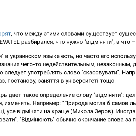
орят
, что между этими словами существует суще
VATEL разбирался, что нужно "відміняти", а что –
и" в украинском языке есть, но часто его использ
ризнания чего-то недействительным, незаконным, 
о следует употреблять слово "скасовувати". Напр
аз, постанову, заняття в університеті тощо.
ь дает такое определение слову "відміняти": дел
, изменять. Например: "Природа могла б самовіль
і, усе відміняти на краще (Микола Зеров). Иногда
ювати". "Відмінюють" обычно окончание слова за 