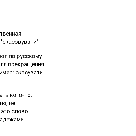
ственная
 "скасовувати".
уют по русскому
для прекращения
имер: скасувати
ать кого-то,
но, не
 это слово
падежами.