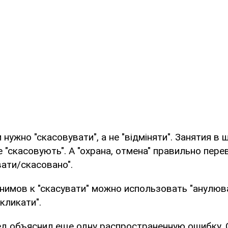
 нужно "скасовувати", а не "відміняти". Занятия в
 "скасовують". А "охрана, отмена" правильно пере
вати/скасовано".
нимов к "скасувати" можно использовать "анулюва
дкликати".
ед объяснил еще одну распространенную ошибку.