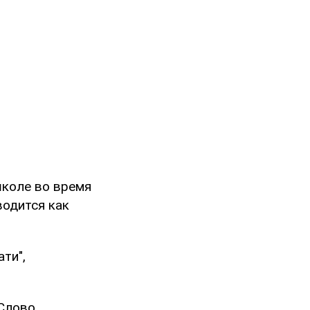
 школе во время
водится как
ти",
 Слово