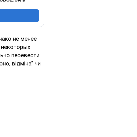
нако не менее
 некоторых
льно перевести
но, відміна" чи