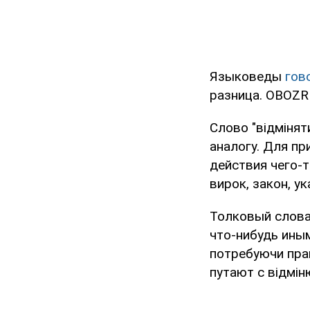
Языковеды
гов
разница. OBOZRE
Слово "відмінят
аналогу. Для п
действия чего-т
вирок, закон, ук
Толковый словар
что-нибудь иным
потребуючи прац
путают с відмін