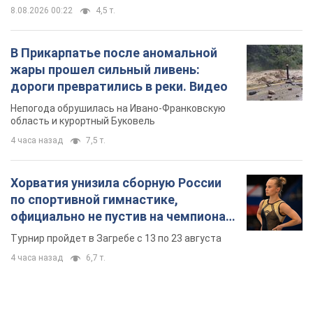
8.08.2026 00:22
4,5 т.
В Прикарпатье после аномальной
жары прошел сильный ливень:
дороги превратились в реки. Видео
Непогода обрушилась на Ивано-Франковскую
область и курортный Буковель
4 часа назад
7,5 т.
Хорватия унизила сборную России
по спортивной гимнастике,
официально не пустив на чемпионат
Европы основных спортсменов
Турнир пройдет в Загребе с 13 по 23 августа
4 часа назад
6,7 т.