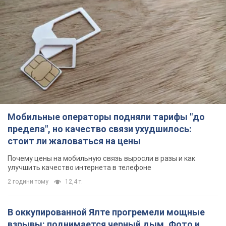
Мобильные операторы подняли тарифы "до
предела", но качество связи ухудшилось:
стоит ли жаловаться на цены
Почему цены на мобильную связь выросли в разы и как
улучшить качество интернета в телефоне
2 години тому
12,4 т.
В оккупированной Ялте прогремели мощные
взрывы: поднимается черный дым. Фото и
видео
Город, вероятно, подвергся атаке дронов
40 хвилин тому
1,1 т.
В Коблево в Николаевской области произошел
взрыв в море: погиб мужчина, есть
пострадавшие