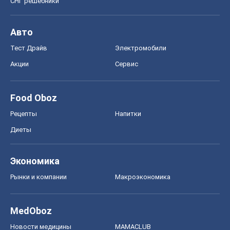
Рецепты
Напитки
Диеты
Экономика
Рынки и компании
Mакроэкономика
MedOboz
Новости медицины
MAMACLUB
Шоу
Афиша
Сплетни
Красота
Мода
Женский Журнал