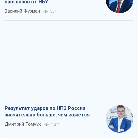
Результат ударов по НПЗ России
значительно больше, чем кажется
Дмитрий Томчук
1,2 т.
Не месть, а стратегия: Украина
заставляет Россию платить за войну
Виктор Андрусив
2,3 т.
Ответ на украинофобию – не
полонофобия, а сильное украинское
государство