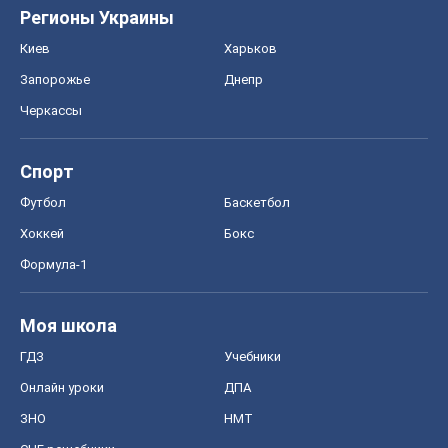
Футбол
Баскетбол
Хоккей
Бокс
Формула-1
Моя школа
ГДЗ
Учебники
Онлайн уроки
ДПА
ЗНО
НМТ
СНГ решебники
Авто
Тест Драйв
Электромобили
Акции
Сервис
Food Oboz