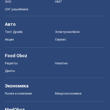
Food Oboz
Рецепты
Напитки
Диеты
Экономика
Рынки и компании
Mакроэкономика
MedOboz
Новости медицины
MAMACLUB
Шоу
Афиша
Сплетни
Красота
Мода
Женский Журнал