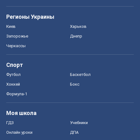
Спорт
Футбол
Баскетбол
Хоккей
Бокс
Формула-1
Моя школа
ГДЗ
Учебники
Онлайн уроки
ДПА
ЗНО
НМТ
СНГ решебники
Авто
Тест Драйв
Электромобили
Акции
Сервис