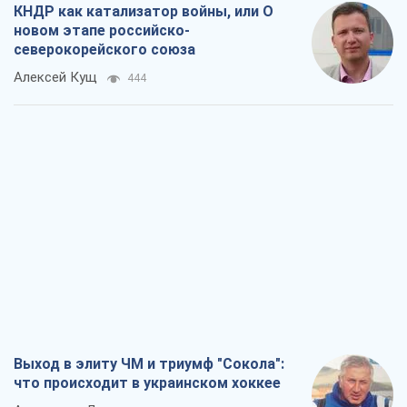
Выход в элиту ЧМ и триумф "Сокола":
что происходит в украинском хоккее
Александр Липенко
294
Что ожидает украинцев в 2026-2028
годах? Основные выводы из новых
прогнозов от НБУ
Василий Фурман
5,4 т.