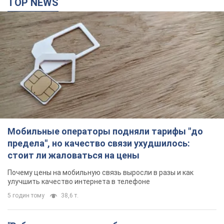
Мобильные операторы подняли тарифы "до
предела", но качество связи ухудшилось:
стоит ли жаловаться на цены
Почему цены на мобильную связь выросли в разы и как
улучшить качество интернета в телефоне
5 годин тому
38,6 т.
"Работаем над тем, чтобы получить
комплекты с ракетами для ПВО": Зеленский
заслушал доклад Драпатого и объявил о
новых мерах
В частности, он обсудил с главнокомандующим кадровые
вопросы в украинской армии
2 години тому
1,4 т.
В оккупированной Ялте прогремели мощные