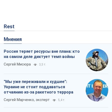
Россия теряет ресурсы вне плана: кто
на самом деле диктует темп войны
Сергей Мисюра
3,5 т.
"Мы уже переживали и худшее":
Украине не стоит поддаваться
отчаянию из-за ракетного террора
Сергей Марченко, эксперт
5,4 т.
КНДР как катализатор войны, или О
новом этапе российско-
северокорейского союза
Алексей Кущ
444