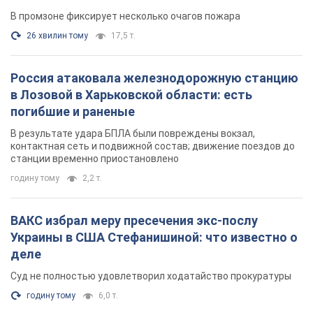
В промзоне фиксирует несколько очагов пожара
26 хвилин тому
17,5 т.
Россия атаковала железнодорожную станцию
в Лозовой в Харьковской области: есть
погибшие и раненые
В результате удара БПЛА были повреждены вокзал,
контактная сеть и подвижной состав; движение поездов до
станции временно приостановлено
годину тому
2,2 т.
ВАКС избрал меру пресечения экс-послу
Украины в США Стефанишиной: что известно о
деле
Суд не полностью удовлетворил ходатайство прокуратуры
годину тому
6,0 т.