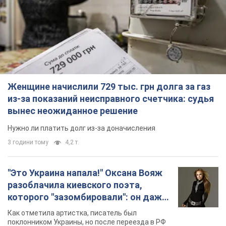
Женщине начислили 729 тыс. грн долга за газ
из-за показаний неисправного счетчика: судья
вынес неожиданное решение
Нужно ли платить долг из-за доначисления
3 години тому
4,2 т.
"Это Украина напала!" Оксана Вояж
разоблачила киевского поэта,
которого "зазомбировали": он даже
русского не знал, а теперь хочет
Как отметила артистка, писатель был
геноцида украинцев
поклонником Украины, но после переезда в РФ