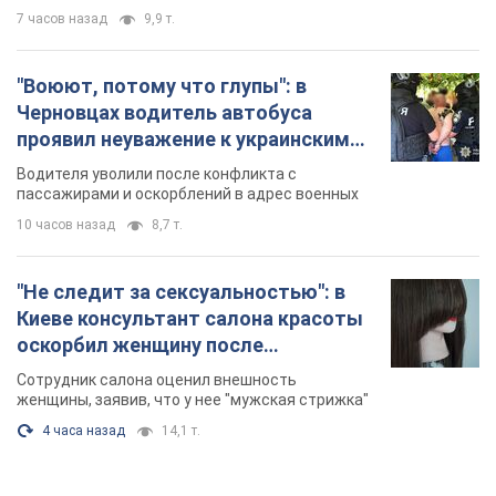
7 часов назад
9,9 т.
"Воюют, потому что глупы": в
Черновцах водитель автобуса
проявил неуважение к украинским
военным и поплатился за это.
Водителя уволили после конфликта с
Видео
пассажирами и оскорблений в адрес военных
10 часов назад
8,7 т.
"Не следит за сексуальностью": в
Киеве консультант салона красоты
оскорбил женщину после
химиотерапии, разгорелся скандал.
Сотрудник салона оценил внешность
Фото
женщины, заявив, что у нее "мужская стрижка"
4 часа назад
14,1 т.