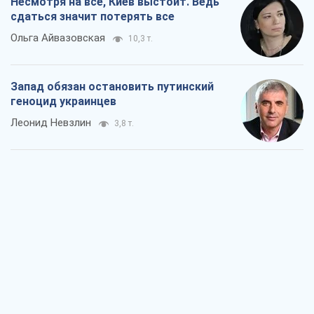
Посмотрим в зубы дареному коню:
придирчиво – о помощи Украине
Александр Кирш
6,1 т.
Между ужасной войной и еще худшим
миром на условиях агрессора, или
Безысходность – тоже оружие России
Алексей Копытько
5,5 т.