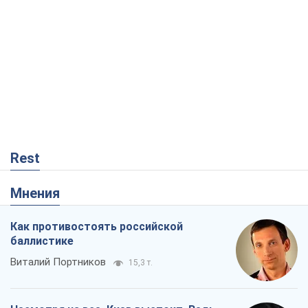
Мнения
Как противостоять российской
баллистике
Виталий Портников
15,3 т.
Несмотря на все, Киев выстоит. Ведь
сдаться значит потерять все
Ольга Айвазовская
10,3 т.
Запад обязан остановить путинский
геноцид украинцев
Леонид Невзлин
3,8 т.