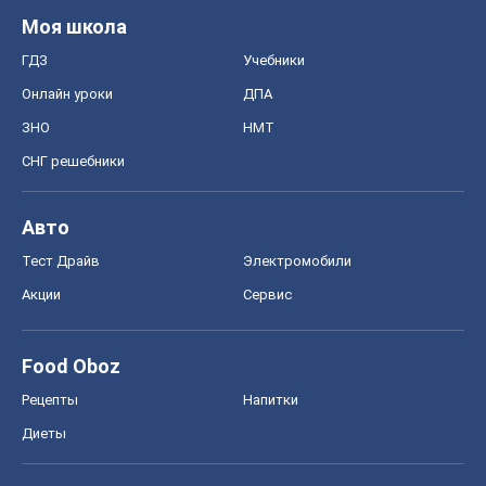
Food Oboz
Рецепты
Напитки
Диеты
Экономика
Рынки и компании
Mакроэкономика
MedOboz
Новости медицины
MAMACLUB
Шоу
Афиша
Сплетни
Красота
Мода