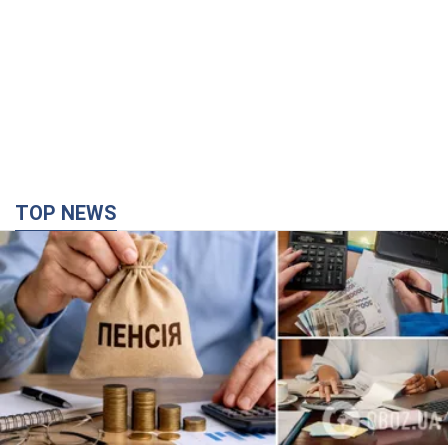
Украинцы "хакнули" Пенсионный фонд:
выплаты массово увеличивают из-за исков, но
денег не хватает
Как пересчитывают пенсии
час назад
25,7 т.
Под атакой был НПЗ: в российском Ярославле
прогремела серия взрывов. Фото и видео
В промзоне фиксирует несколько очагов пожара
час назад
1,4 т.