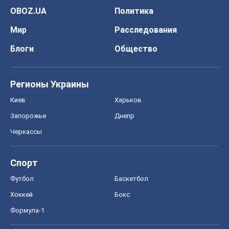
Спорт
Футбол
Баскетбол
Хоккей
Бокс
Формула-1
Моя школа
ГДЗ
Учебники
Онлайн уроки
ДПА
ЗНО
НМТ
СНГ решебники
Авто
Тест Драйв
Электромобили
Акции
Сервис