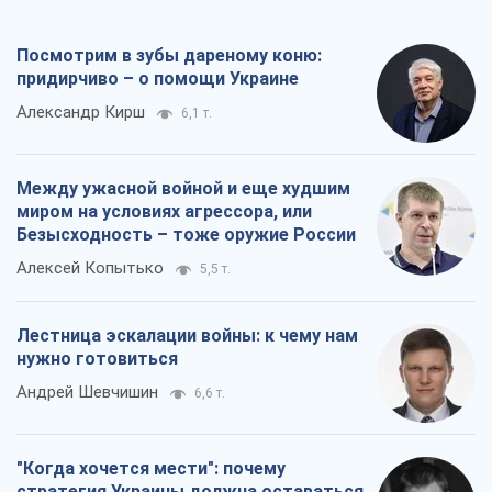
Лестница эскалации войны: к чему нам
нужно готовиться
Андрей Шевчишин
6,6 т.
"Когда хочется мести": почему
стратегия Украины должна оставаться
другой
Серж Марко
7,1 т.
Все мнения
О компании
Команда