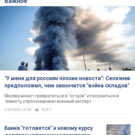
предположил, чем закончится "война складов"
Москва может превратиться в "остров" и погрузиться в
темноту, спрогнозировал военный эксперт
5.08.2026 16:00
58,8 т.
Банки "готовятся" к новому курсу
доллара: украинцам рассказали,
чего ожидать
Каким будет курс валюты в обменниках
9 часов назад
112,8 т.
"Джипинг разрушает экосистемы,
которые формировались сотни
лет": в Greenpeace забили тревогу
В высокогорье расположены альпийские и
субальпийские луга – редкие природные
комплексы, которые формировались на протяжении сотен
лет