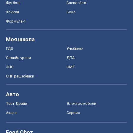
ЗНО
НМТ
СНГ решебники
Авто
Тест Драйв
Электромобили
Акции
Сервис
Food Oboz
Рецепты
Напитки
Диеты
Экономика
Рынки и компании
Mакроэкономика