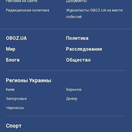
Блоги
Общество
Регионы Украины
Киев
Харьков
Запорожье
Днепр
Черкассы
Спорт
Футбол
Баскетбол
Хоккей
Бокс
Формула-1
Моя школа
ГДЗ
Учебники
Онлайн уроки
ДПА