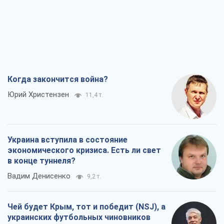
Украина вступила в состояние
экономического кризиса. Есть ли свет
в конце туннеля?
Вадим Денисенко
9,2 т.
Чей будет Крым, тот и победит (NSJ), а
украинских футбольных чиновников
могут назвать убийцами
Александр Кирш
8,7 т.
Запад проспал угрозу: Россия может
проверить НАТО войной
Леонид Невзлин
9,3 т.