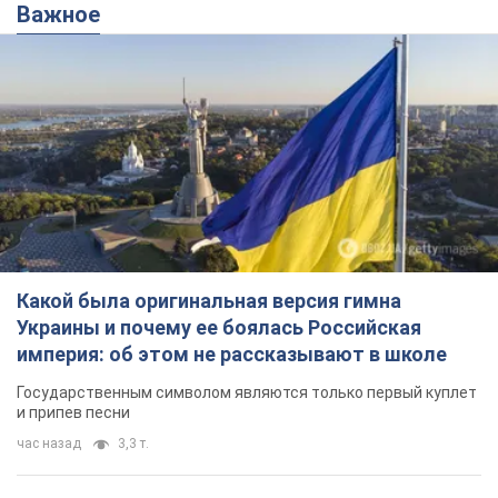
Какой была оригинальная версия гимна
Украины и почему ее боялась Российская
империя: об этом не рассказывают в школе
Государственным символом являются только первый куплет
и припев песни
час назад
3,3 т.
Александру Пономареву – 53: что
известно о трех детях секс-
символа 90-х и как они выглядят
Несмотря на развитие карьеры, артист не
забывал о личном счастье
7 часов назад
6,9 т.
В ПриватБанке рассказали,