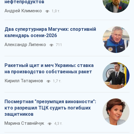
нефтепродуктов
Андрей Клименко
1,0 т.
Два супертурнира Магучих: спортивній
календарь осени-2026
Александр Липенко
711
Ракетный щит и меч Украины: ставка
на производство собственных ракет
Кирилл Татаринов
1,7 т.
Посмертная "презумпция виновности":
кто разрешил ТЦК судить погибших
защитников
Марина Ставнійчук
4,3 т.