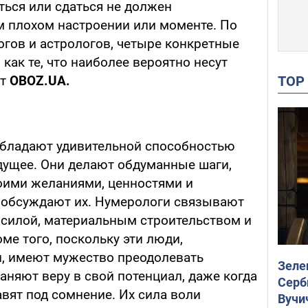
ться или сдаться не должен
 плохом настроении или моменте. По
гов и астрологов, четыре конкретные
ак те, что наиболее вероятно несут
TO
ет
OBOZ
.
UA
.
, обладают удивительной способностью
удущее. Они делают обдуманные шаги,
воими желаниями, ценностями и
о обсуждают их. Нумерологи связывают
 силой, материальным строительством и
ме того, поскольку эти люди,
, имеют мужество преодолевать
Зеле
няют веру в свой потенциал, даже когда
Серб
вят под сомнение. Их сила воли
Вучи