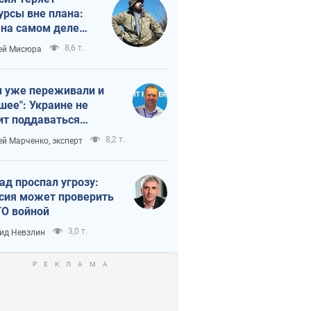
урсы вне плана:
 на самом деле
тует темп войны
8,6 т.
ей Мисюра
 уже переживали и
шее": Украине не
ит поддаваться
аянию из-за
8,2 т.
ей Марченко, эксперт
етного террора
ад проспал угрозу:
сия может проверить
О войной
3,0 т.
ид Невзлин