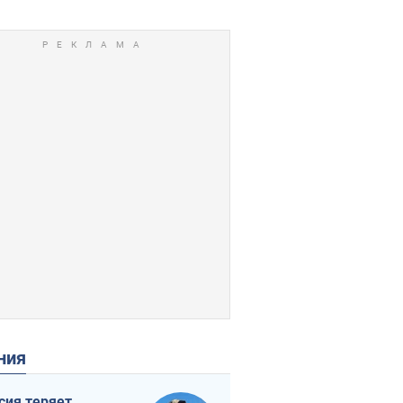
ения
сия теряет