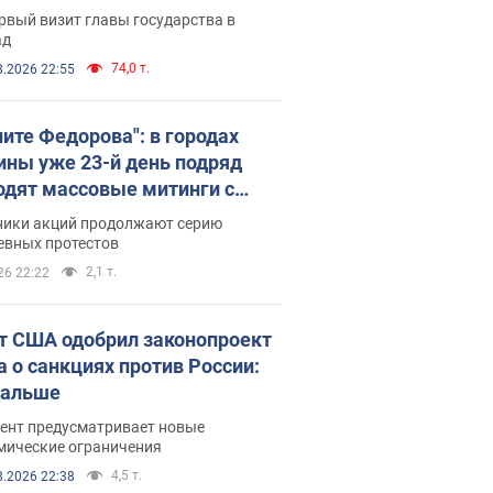
рвый визит главы государства в
ад
74,0 т.
8.2026 22:55
ните Федорова": в городах
ины уже 23-й день подряд
одят массовые митинги с
атами. Фото и видео
ники акций продолжают серию
евных протестов
2,1 т.
26 22:22
т США одобрил законопроект
а о санкциях против России:
дальше
ент предусматривает новые
мические ограничения
4,5 т.
8.2026 22:38