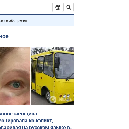
ские обстрелы
ное
ьвове женщина
воцировала конфликт,
оваривая на русском языке в