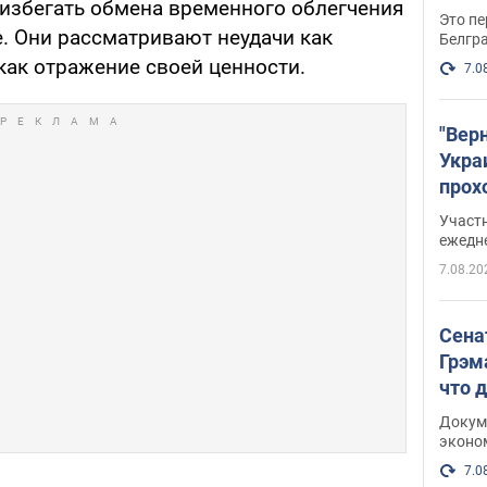
 избегать обмена временного облегчения
Это пе
е. Они рассматривают неудачи как
Белгр
как отражение своей ценности.
7.0
"Вер
Укра
прох
плак
Участ
ежедн
7.08.20
Сена
Грэм
что 
Докум
эконо
7.0