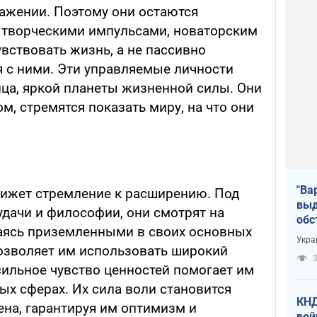
ажении. Поэтому они остаются
 творческими импульсами, новаторским
вствовать жизнь, а не пассивно
 с ними. Эти управляемые личности
нца, яркой планеты жизненной силы. Они
м, стремятся показать миру, на что они
"Ва
вижет стремление к расширению. Под
выд
удачи и философии, они смотрят на
обс
аясь приземленными в своих основных
дро
Укра
офи
позволяет им использовать широкий
3
сильное чувство ценностей помогает им
ых сферах. Их сила воли становится
КНД
на, гарантируя им оптимизм и
вой