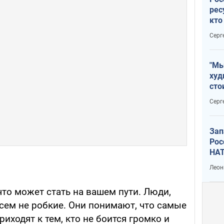
рес
кто
дик
Серг
"Мы
худ
сто
отч
Серг
рак
Зап
Рос
НАТ
Леон
что может стать на вашем пути. Люди,
сем не робкие. Они понимают, что самые
иходят к тем, кто не боится громко и