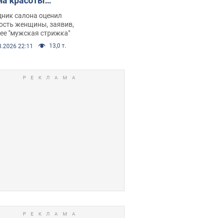
на красоты
рбил женщину
дник салона оценил
е химиотерапии,
ость женщины, заявив,
нее "мужская стрижка"
орелся скандал.
13,0 т.
8.2026 22:11