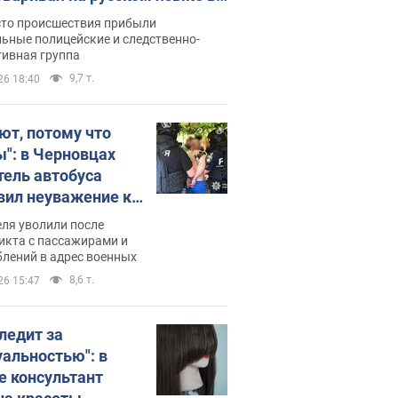
рутке: полиция составила
сто происшествия прибыли
нистративный протокол.
ьные полицейские и следственно-
тивная группа
о
9,7 т.
26 18:40
ют, потому что
ы": в Черновцах
тель автобуса
вил неуважение к
инским военным и
ля уволили после
тился за это.
икта с пассажирами и
лений в адрес военных
о
8,6 т.
26 15:47
следит за
уальностью": в
е консультант