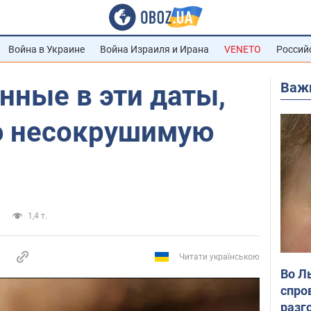
Война в Украине
Война Израиля и Ирана
VENETO
Россий
Важ
нные в эти даты,
ю несокрушимую
1,4 т.
Читати українською
Во Л
спро
разг