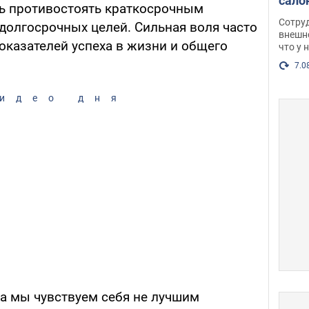
сало
ть противостоять краткосрочным
оско
Сотру
долгосрочных целей. Сильная воля часто
посл
внешн
оказателей успеха в жизни и общего
что у 
разг
Фото
7.0
идео дня
да мы чувствуем себя не лучшим