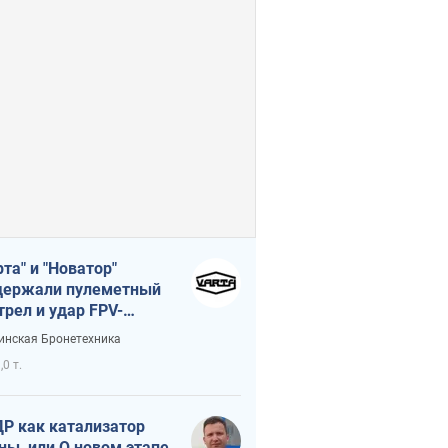
рта" и "Новатор"
ержали пулеметный
трел и удар FPV-
на, сохранив жизнь
инская Бронетехника
церу ВСУ
,0 т.
Р как катализатор
ны, или О новом этапе