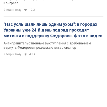
Россия сосредоточила у Москвы три кольца
ПВО: Зеленский пообещал "находить
технологии" противодействия
Президент заявил, что даже усовершенствованная система
противовоздушной обороны РФ не гарантирует защиты от
украинских ударов
8 годин тому
58,3 т.
Украина приобрела у Турции 70 баллистических
ракет и многое другое вооружение: в Госдепе
США обнародовали список
Госдеп уже проинформировал об этом американский
Конгресс
9 годин тому
12,2 т.
"Нас услышали лишь одним ухом": в городах
Украины уже 24-й день подряд проходят