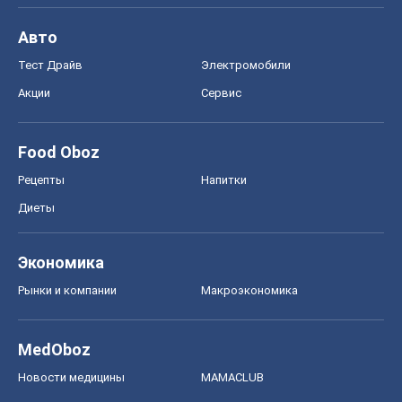
Спорт
Футбол
Баскетбол
Хоккей
Бокс
Формула-1
Моя школа
ГДЗ
Учебники
Онлайн уроки
ДПА
ЗНО
НМТ
СНГ решебники
Авто
Тест Драйв
Электромобили
Акции
Сервис