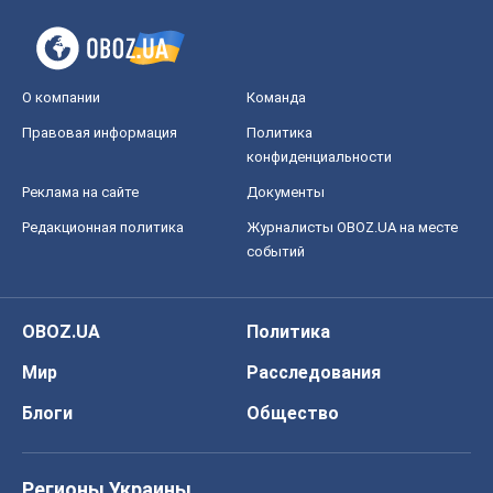
украинских футбольных чиновников
могут назвать убийцами
Александр Кирш
7,1 т.
Запад проспал угрозу: Россия может
проверить НАТО войной
Леонид Невзлин
8,4 т.
Все мнения
О компании
Команда
Правовая информация
Политика
конфиденциальности