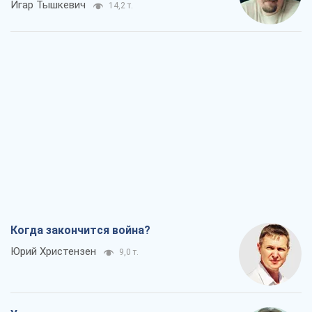
игроков или тайный план Трампа и
Путина?
Виктор Швец
11,6 т.
Минск готовится к функционированию
в условиях масштабного военного
кризиса
Александр Левченко
16,7 т.
Ни оружия, ни людей: как Лукашенко
создает новую армию
Игар Тышкевич
14,2 т.