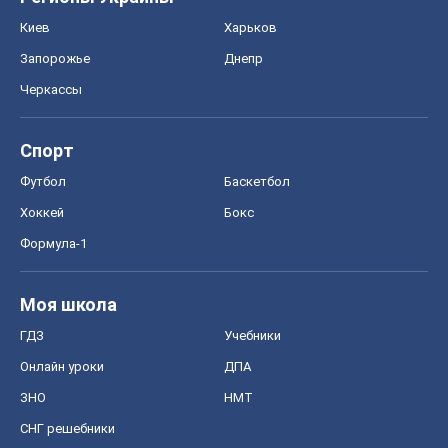
Реклама на сайте
Документы
Редакционная политика
Журналисты OBOZ.UA на месте
событий
OBOZ.UA
Политика
Мир
Расследования
Блоги
Общество
Регионы Украины
Киев
Харьков
Запорожье
Днепр
Черкассы