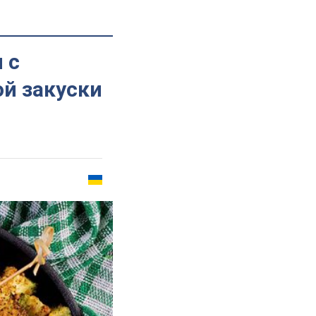
 с
ой закуски