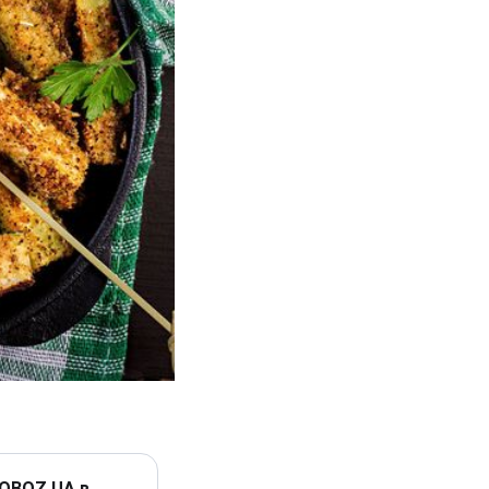
 OBOZ.UA в