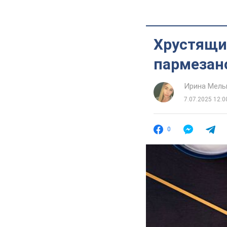
Хрустящие
пармезано
Ирина Мель
7.07.2025 12:0
0