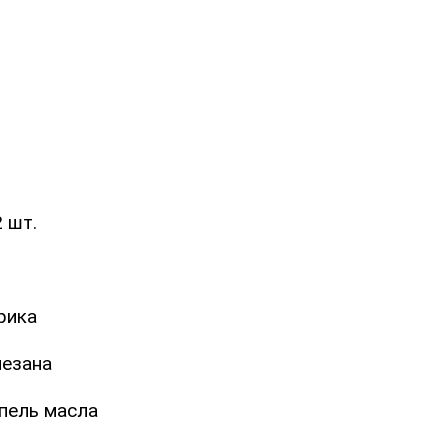
2 шт.
рика
мезана
пель масла