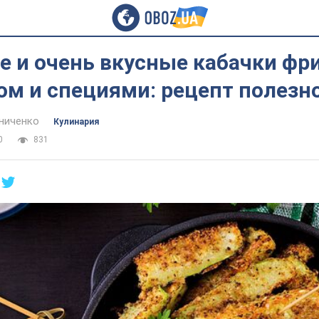
 и очень вкусные кабачки фри
м и специями: рецепт полезн
ниченко
Кулинария
0
831