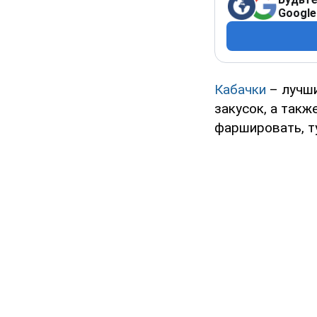
Google
Кабачки
– лучши
закусок, а такж
фаршировать, т