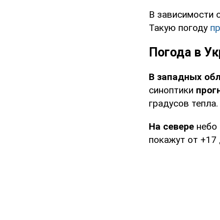
В зависимости 
Такую погоду
п
Погода в Ук
В западных об
синоптики
прог
градусов тепла.
На севере
небо
покажут от +17 