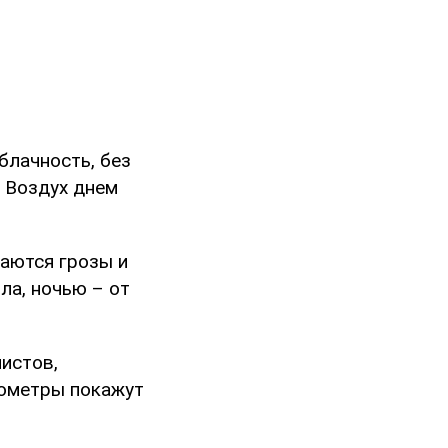
блачность, без
. Воздух днем
даются грозы и
ла, ночью – от
истов,
мометры покажут