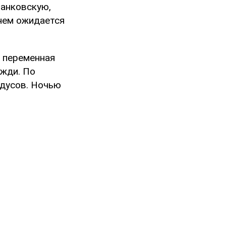
ранковскую,
нем ожидается
 переменная
ожди. По
адусов. Ночью