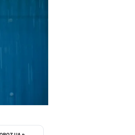
 OBOZ.UA в