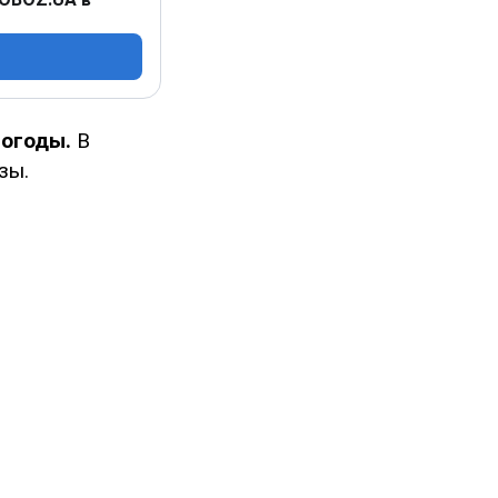
погоды.
В
зы.