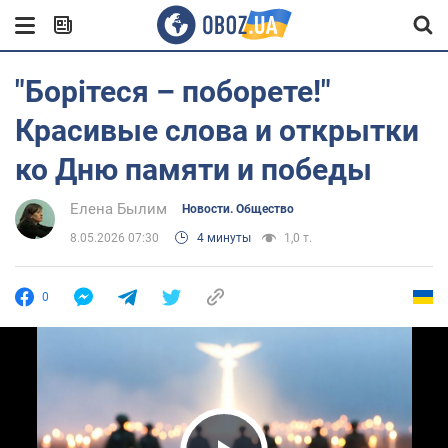
"Борітеся – поборете!"
Красивые слова и открытки
ко Дню памяти и победы
Елена Былим
Новости. Общество
8.05.2026 07:30
4 минуты
1,0 т.
0