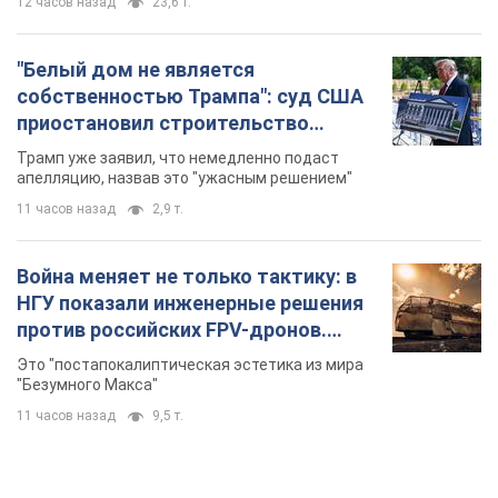
12 часов назад
23,6 т.
"Белый дом не является
собственностью Трампа": суд США
приостановил строительство
бального зала стоимостью 400 млн
Трамп уже заявил, что немедленно подаст
долларов
апелляцию, назвав это "ужасным решением"
11 часов назад
2,9 т.
Война меняет не только тактику: в
НГУ показали инженерные решения
против российских FPV-дронов.
Фото
Это "постапокалиптическая эстетика из мира
"Безумного Макса"
11 часов назад
9,5 т.