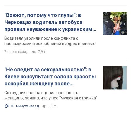
"Воюют, потому что глупы": в
Черновцах водитель автобуса
проявил неуважение к украинским
военным и поплатился за это.
Водителя уволили после конфликта с
Видео
пассажирами и оскорблений в адрес военных
7 часов назад
7,9 т.
"Не следит за сексуальностью": в
Киеве консультант салона красоты
оскорбил женщину после
химиотерапии, разгорелся скандал.
Сотрудник салона оценил внешность
Фото
женщины, заявив, что у нее "мужская стрижка"
31 минуту назад
8,0 т.