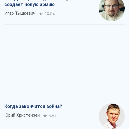
Когда закончится война?
Юрий Христензен
6,6 т.
Украина вступила в состояние
экономического кризиса. Есть ли свет
в конце туннеля?
Вадим Денисенко
5,6 т.
Чей будет Крым, тот и победит (NSJ), а