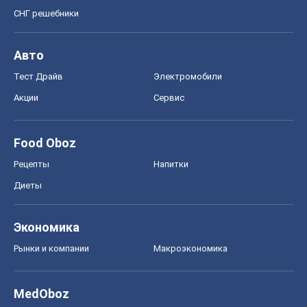
Food Oboz
Рецепты
Напитки
Диеты
Экономика
Рынки и компании
Mакроэкономика
MedOboz
Новости медицины
MAMACLUB
Шоу
Афиша
Сплетни
Красота
Мода
Женский Журнал