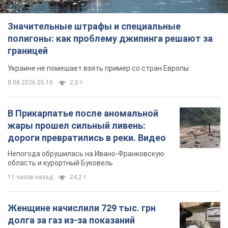
В Прикарпатье после аномальной
жары прошел сильный ливень:
дороги превратились в реки. Видео
Непогода обрушилась на Ивано-Франковскую
область и курортный Буковель
11 часов назад
24,2 т.
Женщине начислили 729 тыс. грн
долга за газ из-за показаний
неисправного счетчика: судья
вынес неожиданное решение
Нужно ли платить долг из-за доначисления
6 часов назад
30,8 т.