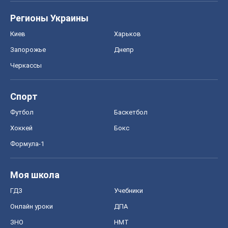
Футбол
Баскетбол
Хоккей
Бокс
Формула-1
Моя школа
ГДЗ
Учебники
Онлайн уроки
ДПА
ЗНО
НМТ
СНГ решебники
Авто
Тест Драйв
Электромобили
Акции
Сервис