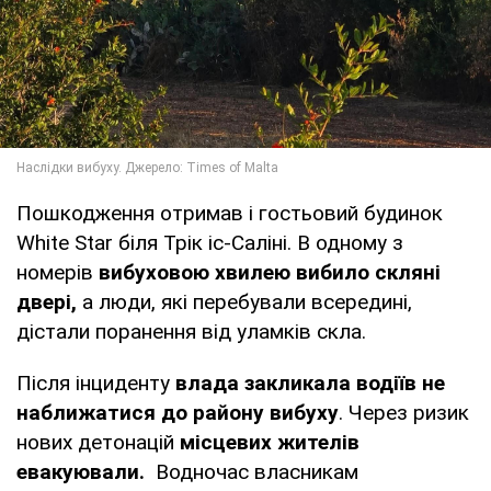
Пошкодження отримав і гостьовий будинок
White Star біля Трік іс-Саліні. В одному з
номерів
вибуховою хвилею вибило скляні
двері,
а люди, які перебували всередині,
дістали поранення від уламків скла.
Після інциденту
влада закликала водіїв не
наближатися до району вибуху
. Через ризик
нових детонацій
місцевих жителів
евакуювали.
Водночас власникам