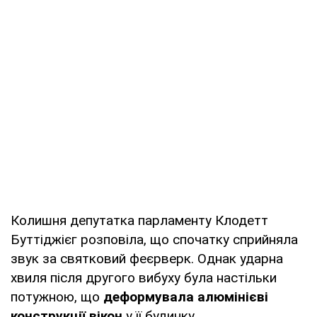
Колишня депутатка парламенту Клодетт
Буттіджієг розповіла, що спочатку сприйняла
звук за святковий феєрверк. Однак ударна
хвиля після другого вибуху була настільки
потужною, що
деформувала алюмінієві
конструкції вікон
у її будинку.