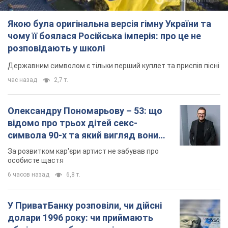
Якою була оригінальна версія гімну України та
чому її боялася Російська імперія: про це не
розповідають у школі
Державним символом є тільки перший куплет та приспів пісні
час назад
2,7 т.
Олександру Пономарьову – 53: що
відомо про трьох дітей секс-
символа 90-х та який вигляд вони
мають
За розвитком кар'єри артист не забував про
особисте щастя
6 часов назад
6,8 т.
У ПриватБанку розповіли, чи дійсні
долари 1996 року: чи приймають