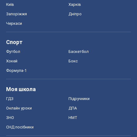
Київ
Харків
Запоріжжя
Дніпро
Черкаси
Спорт
Футбол
Баскетбол
Хокей
Бокс
Формула-1
Моя школа
ГДЗ
Підручники
Онлайн уроки
ДПА
ЗНО
НМТ
СНД посібники