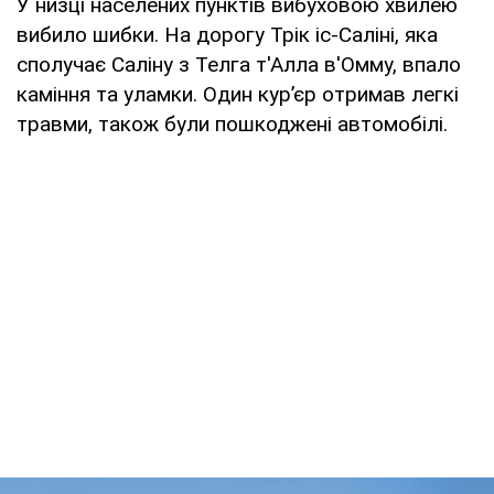
У низці населених пунктів вибуховою хвилею
вибило шибки. На дорогу Трік іс-Саліні, яка
сполучає Саліну з Телга т'Алла в'Омму, впало
каміння та уламки. Один кур’єр отримав легкі
травми, також були пошкоджені автомобілі.