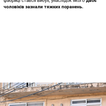
фабриці стався вибух, унаслідок якого
двоє
чоловіків зазнали тяжких поранень.