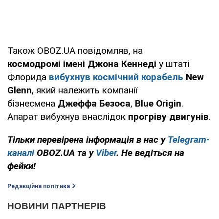
Також OBOZ.UA повідомляв, на
космодромі імені Джона Кеннеді
у штаті
Флорида
вибухнув космічний корабель
New
Glenn
, який належить компанії
бізнесмена
Джеффа Безоса
,
Blue Origin
.
Апарат вибухнув внаслідок
прогріву двигунів
.
Тільки перевірена інформація в нас у
Telegram-
каналі
OBOZ.UA та у
Viber
. Не ведіться на
фейки!
Редакційна політика