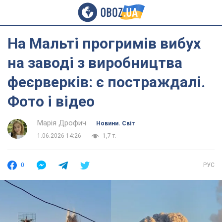
На Мальті прогримів вибух
на заводі з виробництва
феєрверків: є постраждалі.
Фото і відео
Марія Дрофич
Новини. Світ
1.06.2026 14:26
1,7 т.
0
РУС