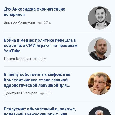
Дух Анкориджа окончательно
испарился
Виктор Андрусив
6,7 т.
Война и медиа: политика перешла в
соцсети, а СМИ играют по правилам
YouTube
Павел Казарин
3,6 т.
В плену собственных мифов: как
Константиновка стала главной
идеологической ловушкой для
российских оккупантов
Дмитрий Снегирев
7,3 т.
Рекрутинг: обновленный и, похоже,
полезный вражеский опыт, или