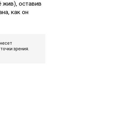
 жив), оставив
на, как он
 несет
точки зрения.