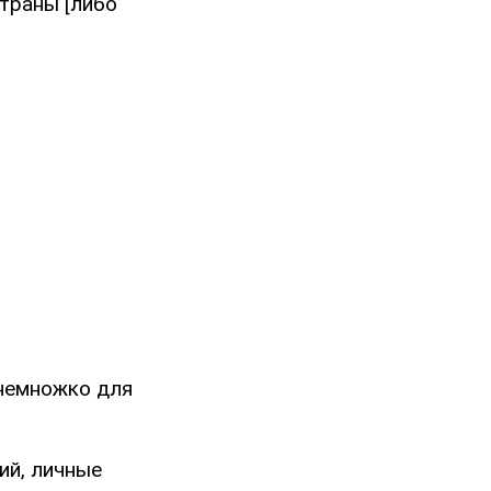
страны [либо
 немножко для
ий, личные