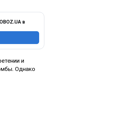
 OBOZ.UA в
ретении и
омбы. Однако