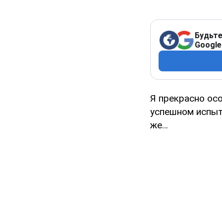
Будьте
Google
Я прекрасно ос
успешном испыт
же…