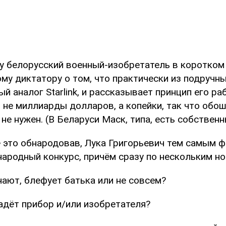
 белорусский военный-изобретатель в коротко
му диктатору о том, что практически из подручн
й аналог Starlink, и рассказывает принцип его ра
 не миллиарды долларов, а копейки, так что обош
не нужен. (В Беларуси Маск, типа, есть собственн
 это обнародовав, Лука Григорьевич тем самым 
ародный конкурс, причём сразу по нескольким н
нают, блефует батька или не совсем?
адёт прибор и/или изобретателя?