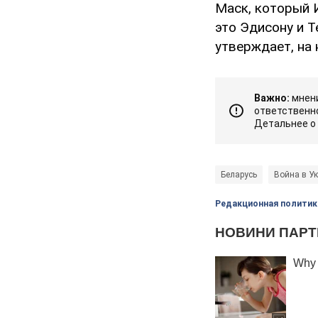
Маск, который И
это Эдисону и Т
утверждает, на 
Важно:
мнени
ответственно
Детальнее о
Беларусь
Война в У
Редакционная политик