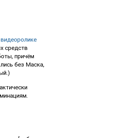
м
видеоролике
ых средств
боты, причём
лись без Маска,
ый.)
фактически
оминациям.