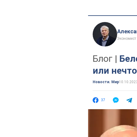
Алекса
Экономист
Блог |
Бел
или нечт
Новости. Мир
10.10.202
37