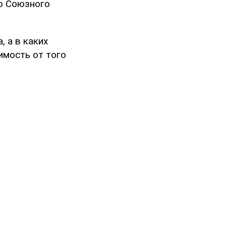
то Союзного
 а в каких
имость от того