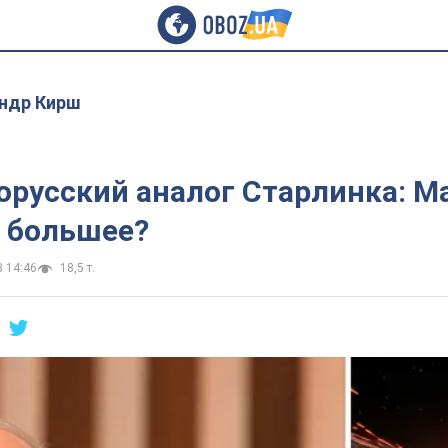
ндр Кирш
орусский аналог Старлинка: М
о большее?
3 14:46
18,5 т.