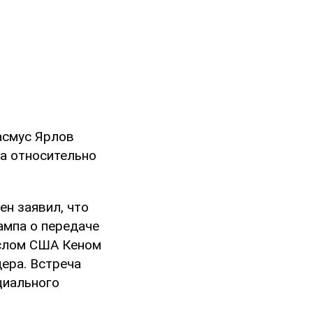
асмус Ярлов
а относительно
ен заявил, что
мпа о передаче
ослом США Кеном
ера. Встреча
циального