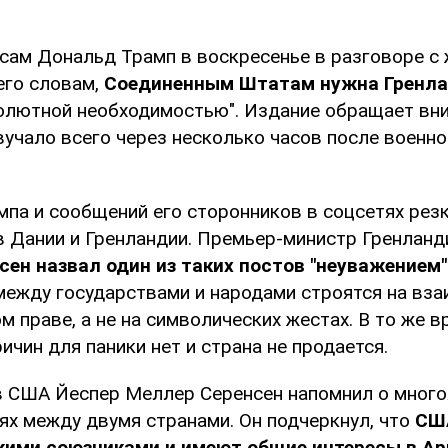
сам Дональд Трамп в воскресенье в разговоре с
 его словам,
Соединенным Штатам нужна Гренл
солютной необходимостью". Издание обращает вни
вучало всего через несколько часов после военн
мпа и сообщений его сторонников в соцсетях рез
в Дании и Гренландии. Премьер-министр Гренлан
ен назвал один из таких постов "неуважением"
между государствами и народами строятся на вз
 праве, а не на символических жестах. В то же в
ричин для паники нет и страна не продается.
в США Йеспер Меллер Серенсен напомнил о много
ях между двумя странами. Он подчеркнул, что
СШ
кими союзниками и имеют общие интересы в Ар