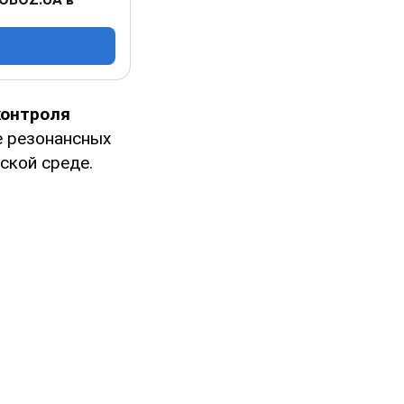
контроля
е резонансных
ской среде.