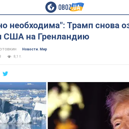
о необходима": Трамп снова о
и США на Гренландию
отовкин
Новости. Мир
3
8,1 т.