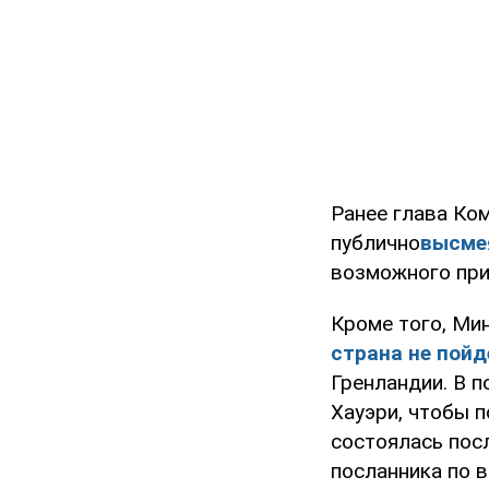
Ранее глава Ко
публично
высме
возможного при
Кроме того, Ми
страна не пой
Гренландии. В 
Хауэри, чтобы 
состоялась пос
посланника по 