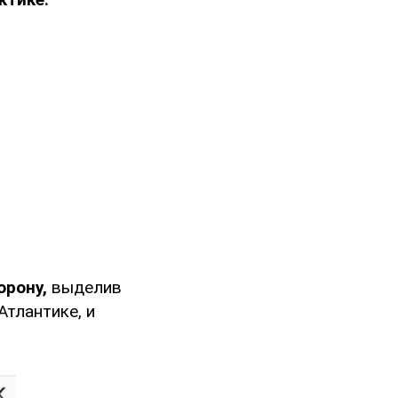
орону,
выделив
Атлантике, и