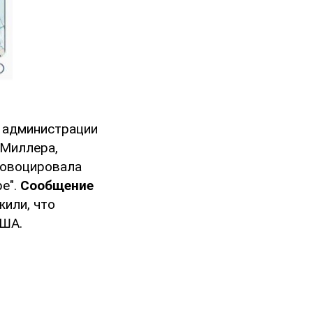
 администрации
 Миллера,
овоцировала
ре".
Сообщение
жили, что
США.