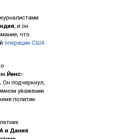
 журналистами
андия
, и он
мание, что
ой
операции США
ко
дии
Йенс-
.
Он подчеркнул,
аимном уважении
ремя политик
летних
А и Дания
ктике.