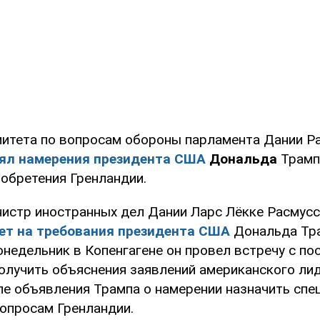
митета по вопросам обороны парламента Дании Р
ял намерения президента США
Дональда
Трамп
обретения Гренландии.
нистр иностранных дел Дании Ларс Лёкке Расмусс
дет на требования президента США
Дональда Тра
понедельник в Копенгагене он провел встречу с п
получить объяснения заявлений американского лид
ле объявления Трампа о намерении назначить спе
вопросам Гренландии.