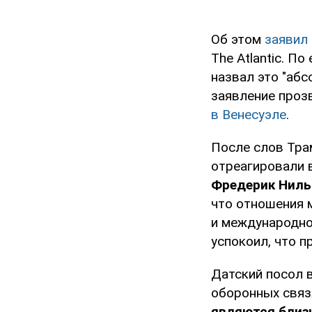
Об этом
заявил
The Atlantic. По
назвал это "аб
заявление проз
в Венесуэле
.
После слов Тра
отреагировали 
Фредерик Нильс
что отношения 
и международном
успокоил, что п
Датский посол 
оборонных связ
являются близ