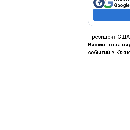
Google
Президент СШ
Вашингтона н
событий в Южно