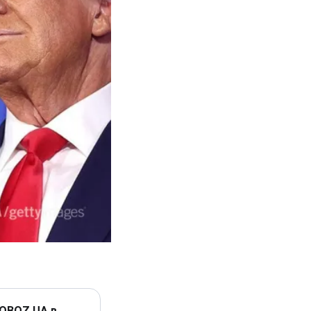
 OBOZ.UA в