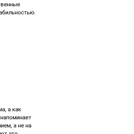
ственные
табильностью.
а, а как
 напоминает
ем, а не на
уют это