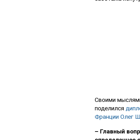
Своими мыслями
поделился
дипл
Франции Олег 
– Главный вопр
определенное 