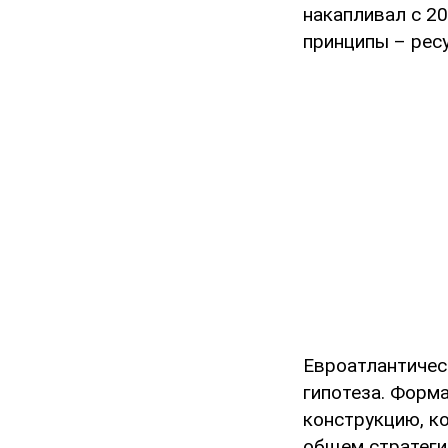
накапливал с 20
принципы – рес
Евроатлантическ
гипотеза. Форм
конструкцию, ко
общем стратеги