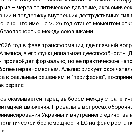
зрыв – через политическое давление, экономическ
ации и поддержку внутренних деструктивных сил 
лючено, что именно 2026 год станет моментом отк
 безопасностью между союзниками.
026 год в фазе трансформации, где главный вопр
Альянса, а его функциональная дееспособность. 
и произойдет формально, но ее практическое нап
 более неравномерным. Альянс рискует окончател
овое к реальным решениям, и "периферию", воспр
к сервис.
юз оказывается перед выбором между стратегич
митацией движения. Провалы в вопросах оборонн
финансирования Украины и внутреннего единства 
 политической беспомощности ЕС на фоне роста п
ри.