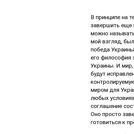
В принципе на т
завершить еще 
можно называть 
мой взгляд, бы
победа Украины
его философия 
Украины. И мир
будут исправле
контролируемую
миром для Укра
любых условиях 
соглашение сост
Оно просто зав
готовиться к п