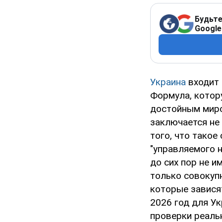
Будьте
Google
Украина
входит 
Формула, котор
достойным миро
заключается не 
того, что такое
"управляемого 
до сих пор не и
только совокуп
которые завися
2026 год для Ук
проверки реаль