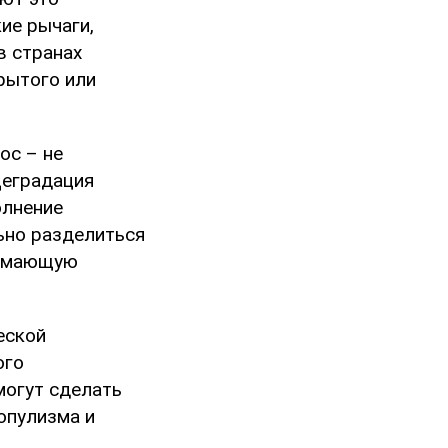
ие рычаги,
в странах
рытого или
ос – не
Деградация
олнение
ьно разделиться
инимающую
еской
ого
могут сделать
опулизма и