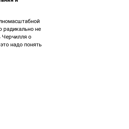
полномасштабной
о радикально не
ь Черчилля о
, это надо понять