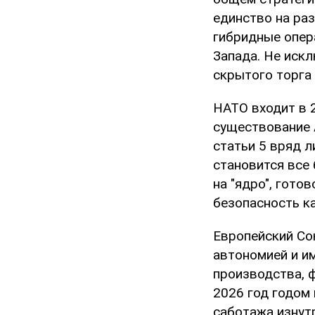
единство на ра
гибридные опер
Запада. Не иск
скрытого торга
НАТО входит в 2
существование 
статьи 5 вряд л
становится все
на "ядро", гот
безопасность ка
Европейский Со
автономией и и
производства, 
2026 год годом
саботажа изнут