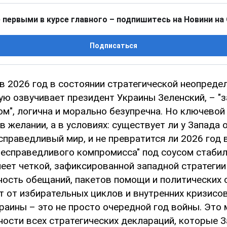
 первыми в курсе главного – подпишитесь на Новини на
Подписаться
в 2026 год в состоянии стратегической неопреде
ую озвучивает президент Украины Зеленский, – "
м", логична и морально безупречна. Но ключевой
в желании, а в условиях: существует ли у Запада
 справедливый мир, и не превратится ли 2026 год 
несправедливого компромисса" под соусом стабил
меет четкой, зафиксированной западной стратеги
ность обещаний, пакетов помощи и политических 
т от избирательных циклов и внутренних кризисо
раины – это не просто очередной год войны. Это
ности всех стратегических деклараций, которые 