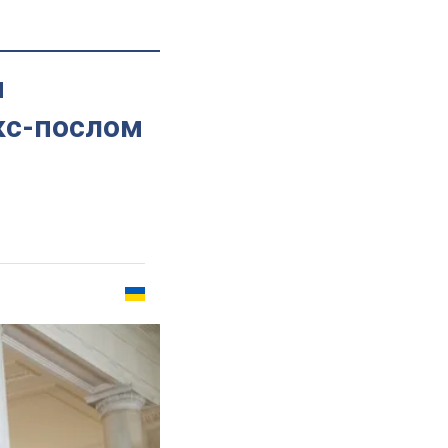
я
кс-послом