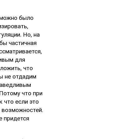
у можно было
изировать,
уляции. Но, на
 бы частичная
ссматривается,
ливым для
ложить, что
мы не отдадим
праведливым
 Потому что при
к что если это
м возможностей.
е придется