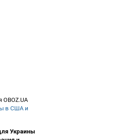
я OBOZ.UA
ы в США и
 для Украины
вания и