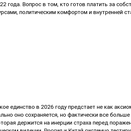
22 года. Вопрос в том, кто готов платить за соб
урсами, политическим комфортом и внутренней с
ое единство в 2026 году предстает не как аксиом
ально оно сохраняется, но фактически все больше
торая держится на инерции страха перед поражени
ческом видении. Россия и Китай системно тестир