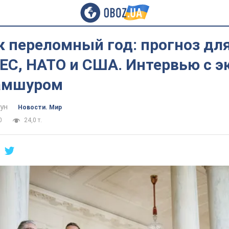
к переломный год: прогноз дл
ЕС, НАТО и США. Интервью с э
амшуром
ун
Новости. Мир
0
24,0 т.