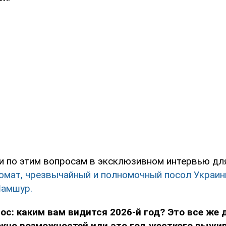
 по этим вопросам в эксклюзивном интервью дл
омат, чрезвычайный и полномочный посол Украин
Шамшур.
ос: каким вам видится 2026-й год? Это все же
окно возможностей или это год жесткого выжи