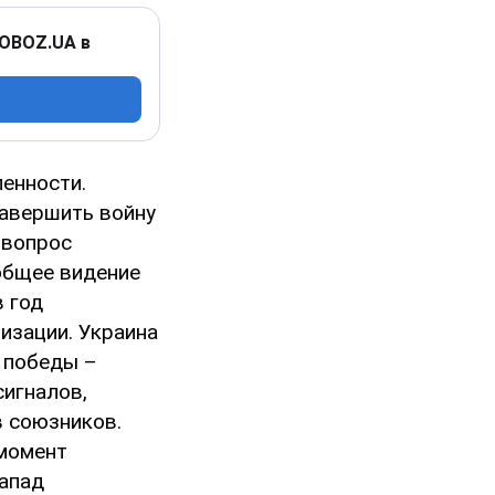
 OBOZ.UA в
ленности.
завершить войну
 вопрос
 общее видение
в год
изации. Украина
и победы –
сигналов,
в союзников.
 момент
Запад