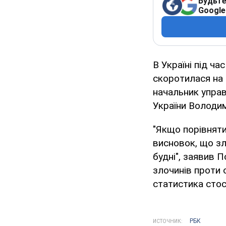
Будьте
Google
В Україні під ча
скоротилася на 
начальник управ
України Володи
"Якщо порівняти 
висновок, що зл
будні", заявив 
злочинів проти 
статистика стос
РБК
ИСТОЧНИК: