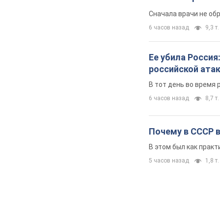
Сначала врачи не об
6 часов назад
9,3 т.
Ее убила Россия
российской ата
В тот день во время 
6 часов назад
8,7 т.
Почему в СССР 
В этом был как практ
5 часов назад
1,8 т.