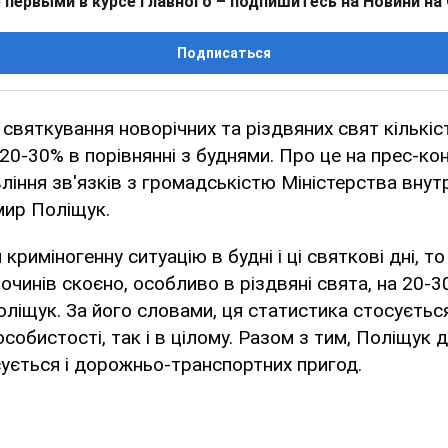
 первыми в курсе главного – подпишитесь на Новини на
Подписаться
с святкування новорічних та різдвяних свят кількі
20-30% в порівнянні з буднями. Про це на прес-ко
ління зв'язків з громадськістю Міністерства внут
мир Поліщук.
криміногенну ситуацію в будні і ці святкові дні, 
очинів скоєно, особливо в різдвяні свята, на 20-3
Поліщук. За його словами, ця статистика стосуєтьс
особистості, так і в цілому. Разом з тим, Поліщук 
ується і дорожньо-транспортних пригод.