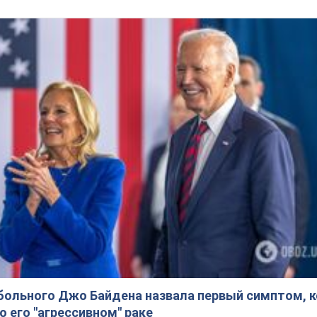
больного Джо Байдена назвала первый симптом, 
о его "агрессивном" раке