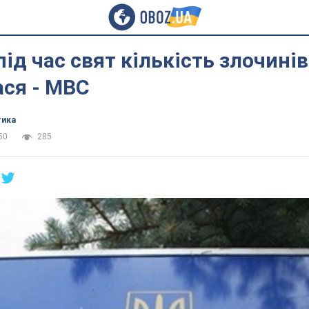
під час свят кількість злочинів
ася - МВС
тика
50
285