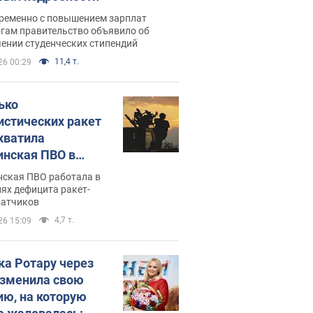
ременно с повышением зарплат
огам правительство объявило об
ении студенческих стипендий
11,4 т.
26 00:29
ько
истических ракет
хватила
инская ПВО в
: в Минобороны
нская ПВО работала в
али цифру
ях дефицита ракет-
ватчиков
4,7 т.
26 15:09
ка Ротару через
изменила свою
ию, на которую