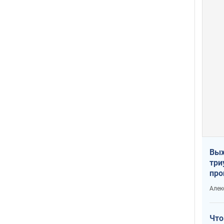
Вых
три
про
хок
Алек
Что