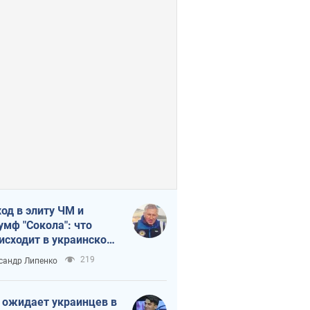
од в элиту ЧМ и
умф "Сокола": что
исходит в украинском
кее
219
сандр Липенко
 ожидает украинцев в