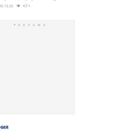
4,5 т.
26 13:26
ения