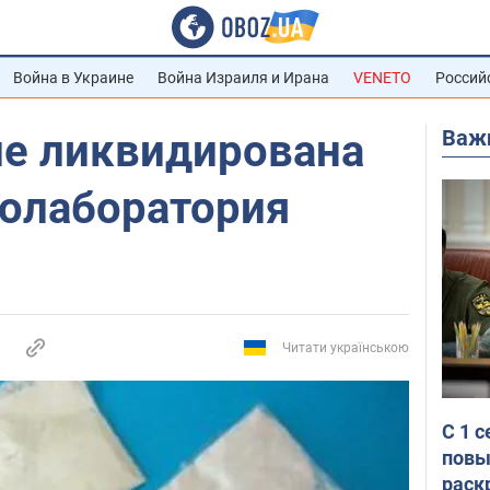
Война в Украине
Война Израиля и Ирана
VENETO
Россий
Важ
ле ликвидирована
колаборатория
Читати українською
С 1 
повы
раск