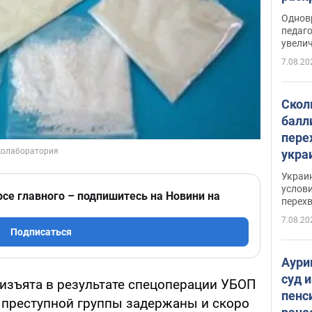
Однов
педаг
увелич
7.08.20
Скол
балл
пере
укра
июле
Украи
назв
услови
рсе главного – подпишитесь на Новини на
перех
7.08.20
Подписаться
Аури
суд 
 изъята в результате спецоперации УБОП
пенс
в преступной группы задержаны и скоро