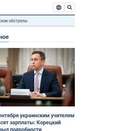
ские обстрелы
ное
сентября украинским учителям
сят зарплаты: Корецкий
рыл подробности