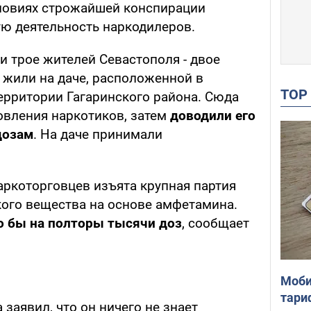
ловиях строжайшей конспирации
ю деятельность наркодилеров.
и трое жителей Севастополя - двое
 жили на даче, расположенной в
TO
ерритории Гагаринского района. Сюда
овления наркотиков, затем
доводили его
дозам
. На даче принимали
аркоторговцев изъята крупная партия
кого вещества на основе амфетамина.
о бы на полторы тысячи доз
, сообщает
Моби
тари
 заявил, что он ничего не знает