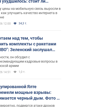
и ухудшилось: стоит ли
ваться на цены
у цены на мобильную связь выросли в
 как улучшить качество интернета в
оне
34,3 т.
26 12:00
отаем над тем, чтобы
чить комплекты с ракетами
ПВО": Зеленский заслушал
ад Драпатого и объявил о
ности, он обсудил с
х мерах
окомандующим кадровые вопросы в
нской армии
1,0 т.
26 14:51
купированной Ялте
ремели мощные взрывы:
имается черный дым. Фото и
о
 вероятно, подвергся атаке дронов