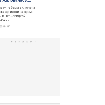
е жаловалась:
ько получала
лату не была включена
ца
та артистки за время
ы в Черновицкой
монии
26 04:01