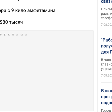
связ
жало
Почем
ера с 9 кило амфетамина
разы и
телеф
$80 тысяч
7.08.20
"Раб
полу
для 
докл
В част
новы
главн
украи
7.08.20
В ок
прог
подн
виде
Город,