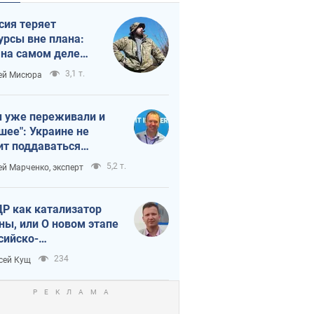
сия теряет
урсы вне плана:
 на самом деле
тует темп войны
3,1 т.
ей Мисюра
 уже переживали и
шее": Украине не
ит поддаваться
аянию из-за
5,2 т.
ей Марченко, эксперт
етного террора
Р как катализатор
ны, или О новом этапе
сийско-
ерокорейского союза
234
сей Кущ