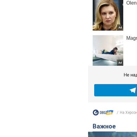
Не на
На Херсо
Важное