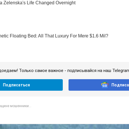
доедаем! Только самое важное - подписывайся на наш Telegra
Подписаться
Подписа
нщине мошенники...