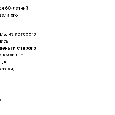
ся 60-летний
дели его
ль, из которого
лись
деньги старого
росили его
огда
ехали,
ты