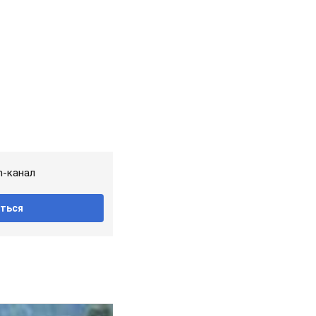
m-канал
ться