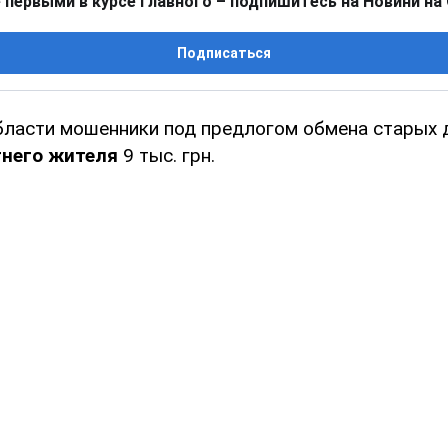
 первыми в курсе главного – подпишитесь на Новини на
Подписаться
бласти мошенники под предлогом обмена старых 
тнего жителя
9 тыс. грн.