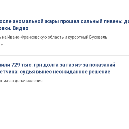
т.
после аномальной жары прошел сильный ливень: д
реки. Видео
 на Ивано-Франковскую область и курортный Буковель
 т.
ли 729 тыс. грн долга за газ из-за показаний
четчика: судья вынес неожиданное решение
лг из-за доначисления