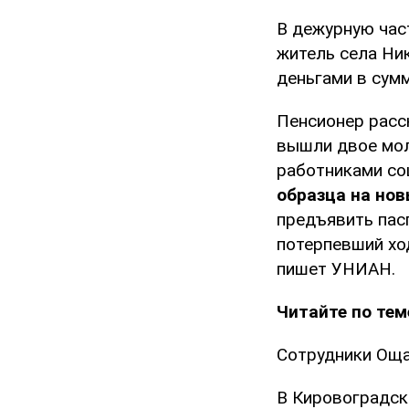
В дежурную час
житель села Ни
деньгами в сумм
Пенсионер расск
вышли двое мол
работниками со
образца на но
предъявить пасп
потерпевший ход
пишет УНИАН.
Читайте по тем
Сотрудники Оща
В Кировоградск