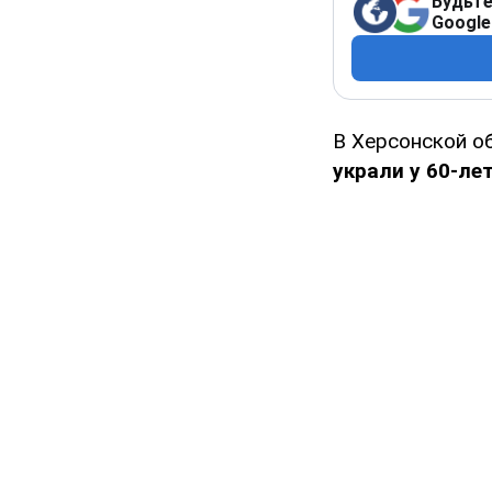
Будьте
Google
В Херсонской о
украли у 60-ле