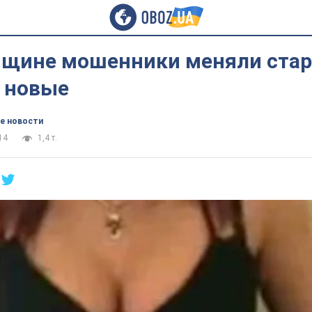
нщине мошенники меняли ста
а новые
е новости
14
1,4 т.