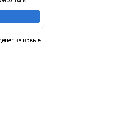
 OBOZ.UA в
денег на новые