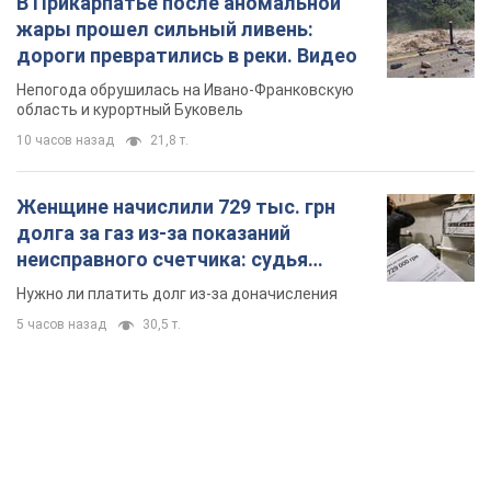
В Прикарпатье после аномальной
жары прошел сильный ливень:
дороги превратились в реки. Видео
Непогода обрушилась на Ивано-Франковскую
область и курортный Буковель
10 часов назад
21,8 т.
Женщине начислили 729 тыс. грн
долга за газ из-за показаний
неисправного счетчика: судья
вынес неожиданное решение
Нужно ли платить долг из-за доначисления
5 часов назад
30,5 т.