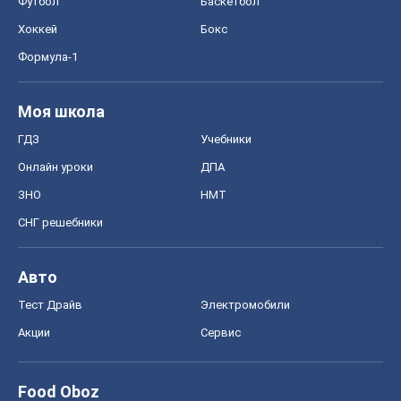
Футбол
Баскетбол
Хоккей
Бокс
Формула-1
Моя школа
ГДЗ
Учебники
Онлайн уроки
ДПА
ЗНО
НМТ
СНГ решебники
Авто
Тест Драйв
Электромобили
Акции
Сервис
Food Oboz