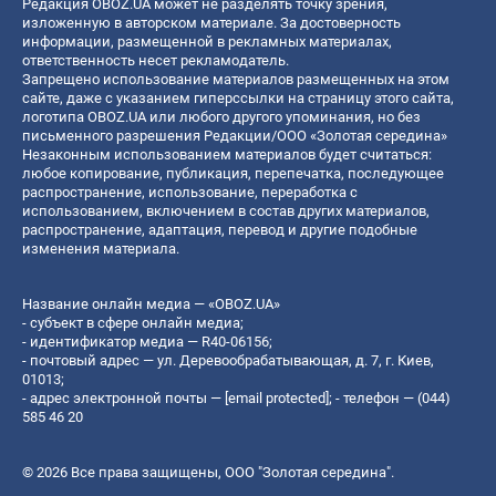
Редакция OBOZ.UA может не разделять точку зрения,
изложенную в авторском материале. За достоверность
информации, размещенной в рекламных материалах,
ответственность несет рекламодатель.
Запрещено использование материалов размещенных на этом
сайте, даже с указанием гиперссылки на страницу этого сайта,
логотипа OBOZ.UA или любого другого упоминания, но без
письменного разрешения Редакции/ООО «Золотая середина»
Незаконным использованием материалов будет считаться:
любое копирование, публикация, перепечатка, последующее
распространение, использование, переработка с
использованием, включением в состав других материалов,
распространение, адаптация, перевод и другие подобные
изменения материала.
Название онлайн медиа — «OBOZ.UA»
- субъект в сфере онлайн медиа;
- идентификатор медиа — R40-06156;
- почтовый адрес — ул. Деревообрабатывающая, д. 7, г. Киев,
01013;
- адрес электронной почты —
[email protected]
; - телефон — (044)
585 46 20
© 2026 Все права защищены, ООО "Золотая середина".