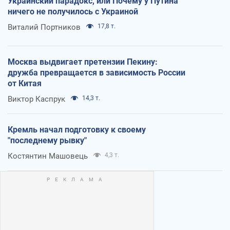
Украинский парадокс, или Почему у Путина
ничего не получилось с Украиной
Виталий Портников
17,8 т.
Москва выдвигает претензии Пекину:
дружба превращается в зависимость России
от Китая
Виктор Каспрук
14,3 т.
Кремль начал подготовку к своему
"последнему рывку"
Костянтин Машовець
4,3 т.