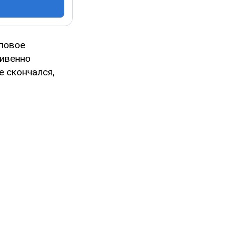
повое
ривенно
е скончался,