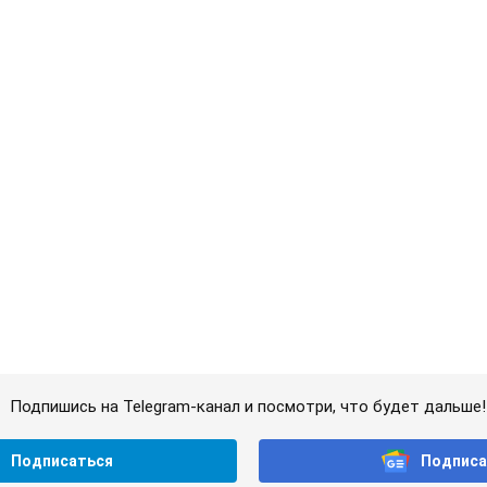
больного Джо Байдена назвала первый симптом, 
о его "агрессивном" раке
ратили на это должного внимания
 т.
китюк в Карпатах обернулся скандалом: почему
ведливо захейтили
на прямую коммуникацию в сети и расставила все точки над "i"
 т.
ды стартовало в квалификации Лиги конференций.
ине