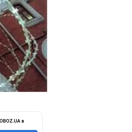
 OBOZ.UA в