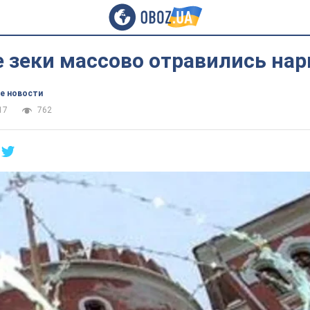
е зеки массово отравились на
е новости
17
762