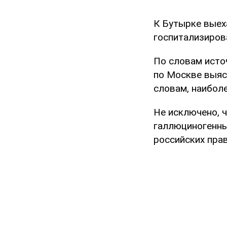
К Бутырке выех
госпитализирова
По словам исто
по Москве выяс
словам, наиболе
Не исключено, 
галлюциногенны
российских пра