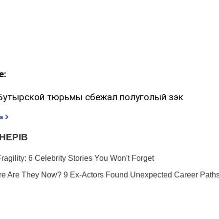
е:
Бутырской тюрьмы сбежал полуголый зэк
а