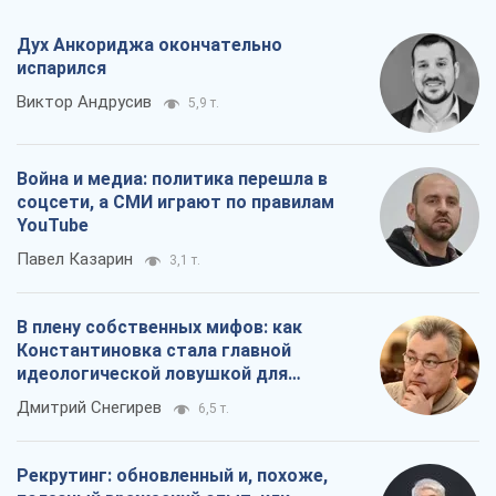
Дух Анкориджа окончательно
испарился
Виктор Андрусив
5,9 т.
Война и медиа: политика перешла в
соцсети, а СМИ играют по правилам
YouTube
Павел Казарин
3,1 т.
В плену собственных мифов: как
Константиновка стала главной
идеологической ловушкой для
российских оккупантов
Дмитрий Снегирев
6,5 т.
Рекрутинг: обновленный и, похоже,