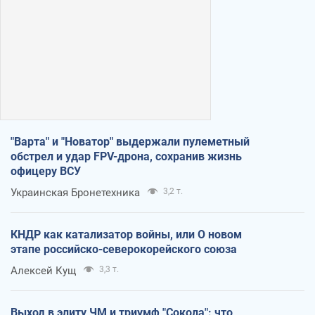
"Варта" и "Новатор" выдержали пулеметный
обстрел и удар FPV-дрона, сохранив жизнь
офицеру ВСУ
Украинская Бронетехника
3,2 т.
КНДР как катализатор войны, или О новом
этапе российско-северокорейского союза
Алексей Кущ
3,3 т.
Выход в элиту ЧМ и триумф "Сокола": что