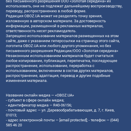
без письменного разрешения ООО «Золотая середина» их
использовать, они не подлежат дальнейшему воспроизводству,
переводу, распространению в любой форме.
Редакция OBOZ.UA может не разделять точку зрения,
изложенную в авторском материале. За достоверность
информации, размещенной в рекламных материалах,
ответственность несет рекламодатель.
Запрещено использование материалов размещенных на этом
сайте, даже с указанием гиперссылки на страницу этого сайта,
логотипа OBOZ.UA или любого другого упоминания, но без
письменного разрешения Редакции/ООО «Золотая середина»
Незаконным использованием материалов будет считаться:
любое копирование, публикация, перепечатка, последующее
распространение, использование, переработка с
использованием, включением в состав других материалов,
распространение, адаптация, перевод и другие подобные
изменения материала.
Название онлайн медиа — «OBOZ.UA»
- субъект в сфере онлайн медиа;
- идентификатор медиа — R40-06156;
- почтовый адрес — ул. Деревообрабатывающая, д. 7, г. Киев,
01013;
- адрес электронной почты —
[email protected]
; - телефон — (044)
585 46 20