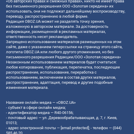
«Об авторских правах и смежных правах», никто не имеет права
без письменного разрешения ООО «Золотая середина» их
использовать, они не подлежат дальнейшему воспроизводству,
переводу, распространению в любой форме.
Редакция OBOZ.UA может не разделять точку зрения,
изложенную в авторском материале. За достоверность
информации, размещенной в рекламных материалах,
ответственность несет рекламодатель.
Запрещено использование материалов размещенных на этом
сайте, даже с указанием гиперссылки на страницу этого сайта,
логотипа OBOZ.UA или любого другого упоминания, но без
письменного разрешения Редакции/ООО «Золотая середина»
Незаконным использованием материалов будет считаться:
любое копирование, публикация, перепечатка, последующее
распространение, использование, переработка с
использованием, включением в состав других материалов,
распространение, адаптация, перевод и другие подобные
изменения материала.
Название онлайн медиа — «OBOZ.UA»
- субъект в сфере онлайн медиа;
- идентификатор медиа — R40-06156;
- почтовый адрес — ул. Деревообрабатывающая, д. 7, г. Киев,
01013;
- адрес электронной почты —
[email protected]
; - телефон — (044)
585 46 20