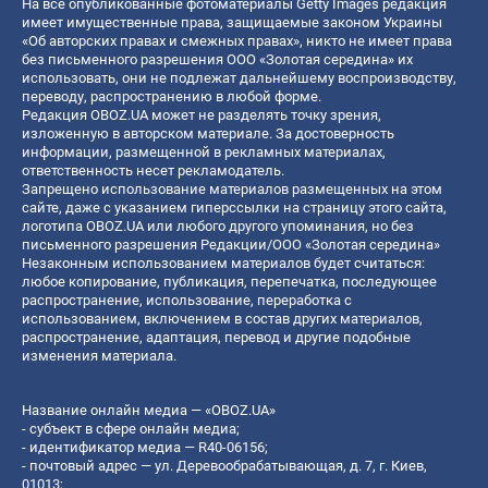
На все опубликованные фотоматериалы Getty Images редакция
имеет имущественные права, защищаемые законом Украины
«Об авторских правах и смежных правах», никто не имеет права
без письменного разрешения ООО «Золотая середина» их
использовать, они не подлежат дальнейшему воспроизводству,
переводу, распространению в любой форме.
Редакция OBOZ.UA может не разделять точку зрения,
изложенную в авторском материале. За достоверность
информации, размещенной в рекламных материалах,
ответственность несет рекламодатель.
Запрещено использование материалов размещенных на этом
сайте, даже с указанием гиперссылки на страницу этого сайта,
логотипа OBOZ.UA или любого другого упоминания, но без
письменного разрешения Редакции/ООО «Золотая середина»
Незаконным использованием материалов будет считаться:
любое копирование, публикация, перепечатка, последующее
распространение, использование, переработка с
использованием, включением в состав других материалов,
распространение, адаптация, перевод и другие подобные
изменения материала.
Название онлайн медиа — «OBOZ.UA»
- субъект в сфере онлайн медиа;
- идентификатор медиа — R40-06156;
- почтовый адрес — ул. Деревообрабатывающая, д. 7, г. Киев,
01013;