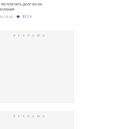
я вынес
ли платить долг из-за
иданное решение
исления
31,1 т.
26 14:43