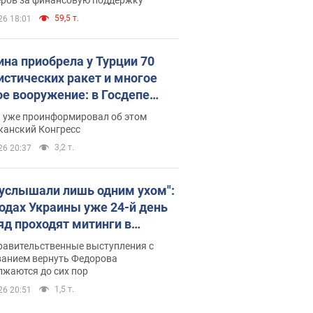
59,5 т.
26 18:01
ина приобрела у Турции 70
истических ракет и многое
ое вооружение: в Госдепе
обнародовали список
п уже проинформировал об этом
канский Конгресс
3,2 т.
26 20:37
 услышали лишь одним ухом":
родах Украины уже 24-й день
яд проходят митинги в
ержку Федорова. Фото и
равительственные выступления с
о
ванием вернуть Федорова
лжаются до сих пор
1,5 т.
26 20:51