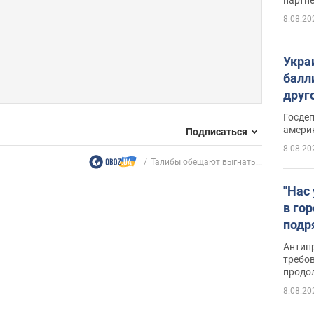
8.08.20
Укра
балл
друг
США 
Госде
амери
Подписаться
8.08.20
Талибы обещают выгнать...
"Нас
в го
подр
подд
Антип
виде
требо
продо
8.08.20