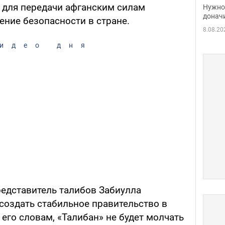
судь
 для передачи афганским силам
Нужно 
неож
донач
ение безопасности в стране.
8.08.20
идео дня
едставитель талибов Забиулла
создать стабильное правительство в
 его словам, «Талибан» не будет молчать