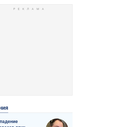
ения
падение