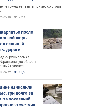
ицей
е не помешает взять пример со стран
ы
2,2 т.
26 05:10
икарпатье после
альной жары
ел сильный
нь: дороги
ратились в реки.
ода обрушилась на
о
-Франковскую область
ортный Буковель
28,5 т.
26 09:27
ине начислили
ыс. грн долга за
из-за показаний
правного счетчика: