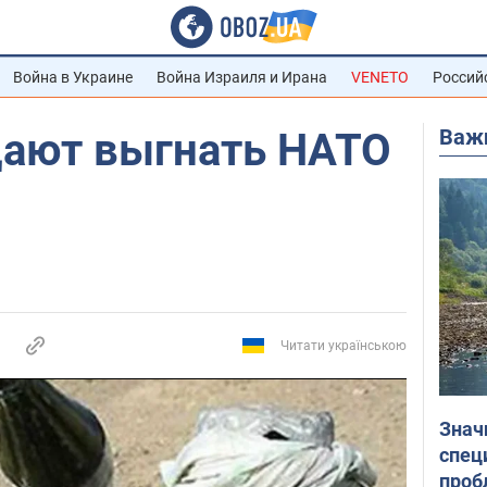
Война в Украине
Война Израиля и Ирана
VENETO
Россий
Важ
ают выгнать НАТО
Читати українською
Знач
спец
проб