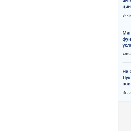
инт
цин
или
Викт
Тра
Мин
фун
усл
вое
Алек
Ни 
Лук
нов
Игар