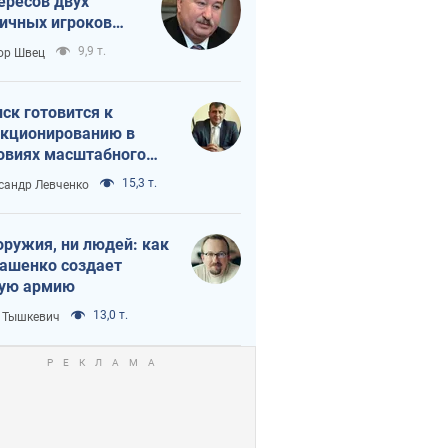
ересов двух
ичных игроков
 тайный план
9,9 т.
ор Швец
мпа и Путина?
ск готовится к
кционированию в
овиях масштабного
нного кризиса
15,3 т.
сандр Левченко
оружия, ни людей: как
ашенко создает
ую армию
13,0 т.
 Тышкевич