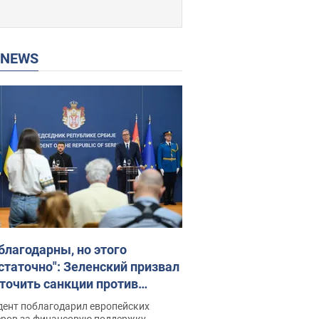
P NEWS
благодарны, но этого
статочно": Зеленский призвал
точить санкции против
ии
дент поблагодарил европейских
еров за финансовую поддержку