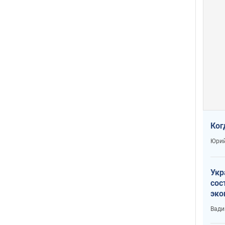
Ког
Юрий
Укр
сос
эко
Ест
Вади
тун