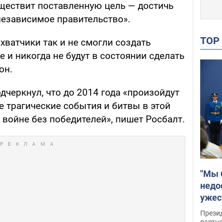
уществит поставленную цель — достичь
независимое правительство».
TO
ахватчики так и не смогли создать
е и никогда не будут в состоянии сделать
он.
черкнул, что до 2014 года «произойдут
 трагические события и битвы в этой
войне без победителей», пишет Росбалт.
"Мы 
недо
ужес
Росс
Прези
партн