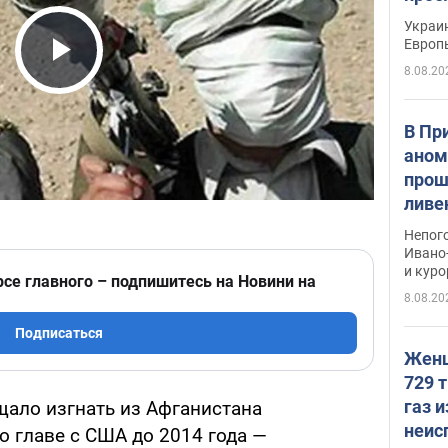
гран
Украин
Европ
8.08.20
Play Video
В Пр
аном
прош
ливе
прев
Непог
Виде
Ивано
и кур
рсе главного – подпишитесь на Новини на
8.08.20
Подписаться
Женщ
729 т
газ 
ало изгнать из Афганистана
неис
 главе с США до 2014 года —