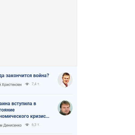
да закончится война?
7,4 т.
 Христензен
аина вступила в
тояние
номического кризиса.
ь ли свет в конце
6,3 т.
м Денисенко
неля?