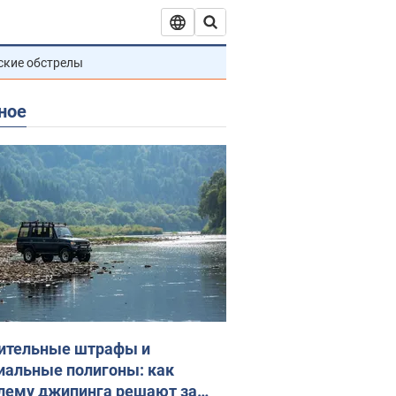
ские обстрелы
ное
ительные штрафы и
иальные полигоны: как
лему джипинга решают за