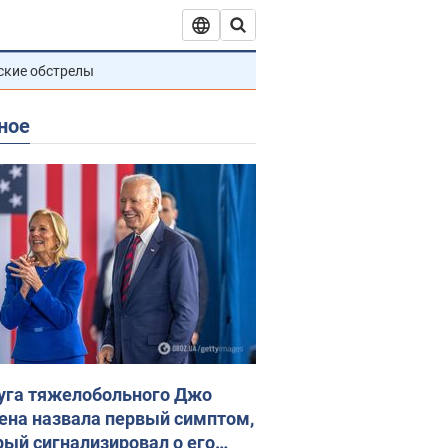
ские обстрелы
ное
уга тяжелобольного Джо
ена назвала первый симптом,
рый сигнализировал о его