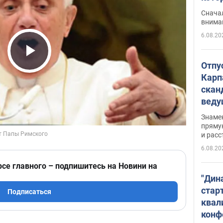
"агр
Сначал
внима
6.08.20
Play Video
Отпу
Карп
скан
вед
несп
Знаме
захе
пряму
и расс
6.08.20
рсе главного – подпишитесь на Новини на
"Дин
стар
Подписаться
квал
конф