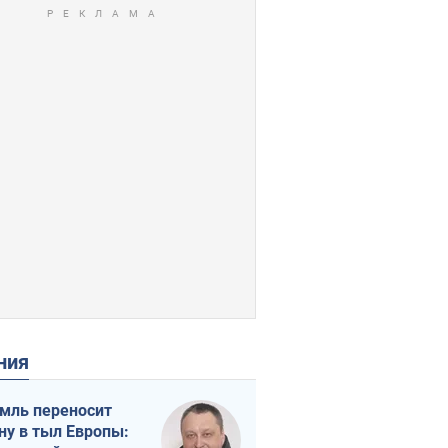
ения
мль переносит
ну в тыл Европы: