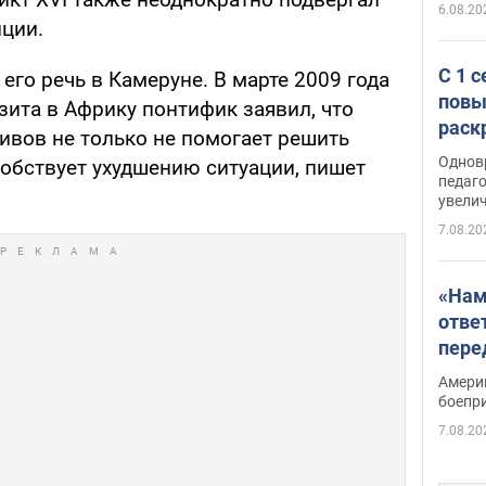
6.08.20
пции.
С 1 
го речь в Камеруне. В марте 2009 года
повы
зита в Африку понтифик заявил, что
раск
ивов не только не помогает решить
Однов
обствует ухудшению ситуации, пишет
педаг
увелич
7.08.20
«Нам
отве
пере
Patri
Амери
боепр
7.08.20