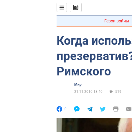
Герои войны
Когда исполь
презерватив
Римского
Мир
21.11.2010 18:40
519
0