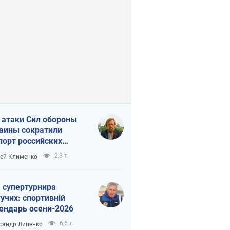
 атаки Сил обороны
аины сократили
порт российских
тепродуктов
2,3 т.
ей Клименко
 супертурнира
учих: спортивній
ендарь осени-2026
6,6 т.
сандр Липенко