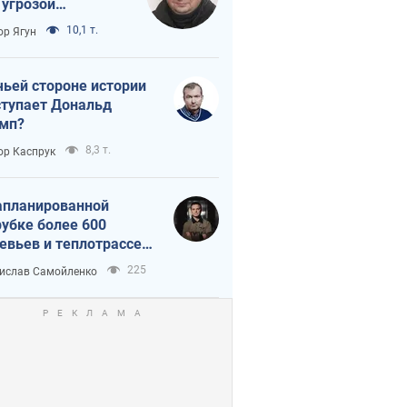
 угрозой
тическая
10,1 т.
ор Ягун
истика
чьей стороне истории
тупает Дональд
мп?
8,3 т.
ор Каспрук
апланированной
убке более 600
евьев и теплотрассе:
 происходит на
225
ислав Самойленко
емках в Киеве