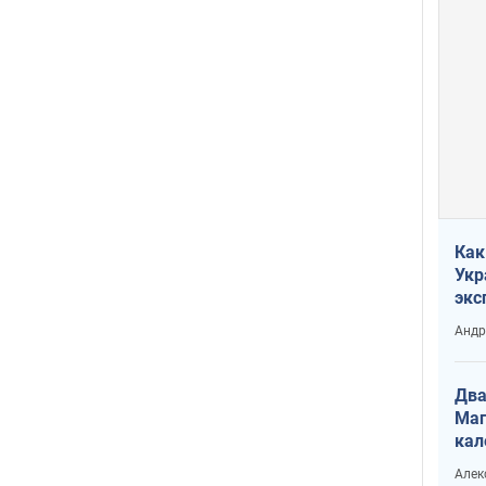
Как
Укр
экс
неф
Андр
Два
Маг
кал
Алек