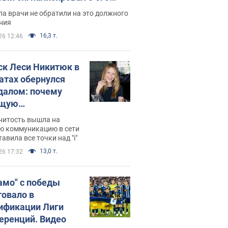
ессивном" раке
а врачи не обратили на это должного
ния
16,3 т.
26 12:46
ск Леси Никитюк в
атах обернулся
далом: почему
ущую
раведливо
нитость вышла на
йтили
ю коммуникацию в сети
тавила все точки над "i"
13,0 т.
26 17:32
амо" с победы
товало в
ификации Лиги
еренций. Видео