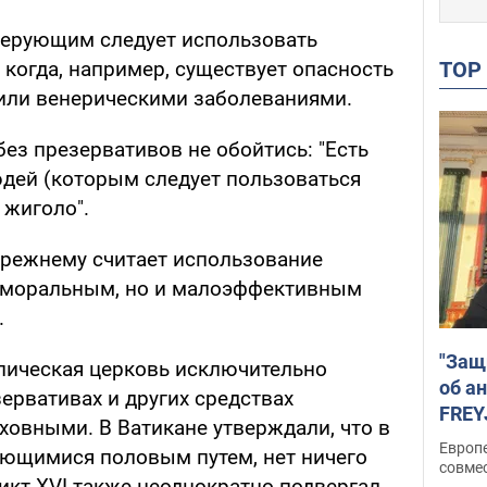
верующим следует использовать
TO
, когда, например, существует опасность
или венерическими заболеваниями.
без презервативов не обойтись: "Есть
дей (которым следует пользоваться
 жиголо".
прежнему считает использование
 аморальным, но и малоэффективным
.
"Защ
олическая церковь исключительно
об а
ервативах и других средствах
FREY
еховными. В Ватикане утверждали, что в
подд
Европ
ающимися половым путем, нет ничего
совме
икт XVI также неоднократно подвергал