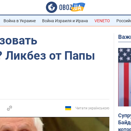
Война в Украине
Война Израиля и Ирана
VENETO
Россий
Важ
зовать
? Ликбез от Папы
Читати українською
Супр
Байд
кото