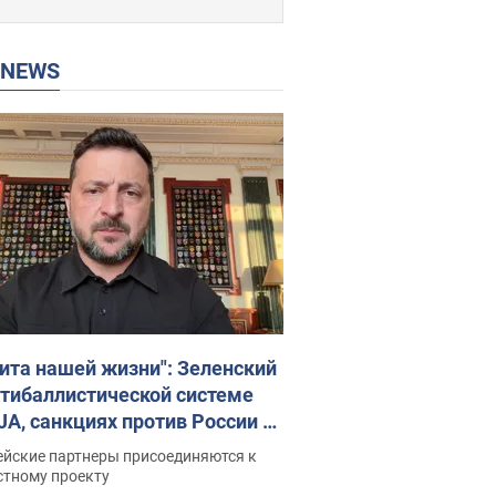
P NEWS
ита нашей жизни": Зеленский
нтибаллистической системе
JA, санкциях против России и
ержке аграриев. Видео
ейские партнеры присоединяются к
стному проекту