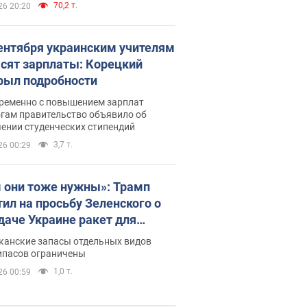
70,2 т.
26 20:20
сентября украинским учителям
сят зарплаты: Корецкий
рыл подробности
ременно с повышением зарплат
огам правительство объявило об
ении студенческих стипендий
3,7 т.
26 00:29
 они тоже нужны»: Трамп
тил на просьбу Зеленского о
даче Украине ракет для
ot
канские запасы отдельных видов
ипасов ограничены
1,0 т.
26 00:59