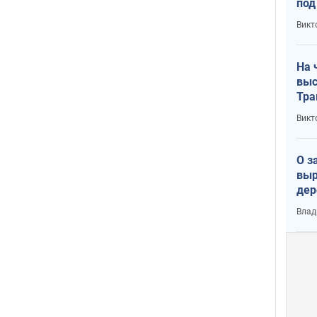
под
кри
Викт
лог
На 
выс
Тра
Викт
О з
выр
дер
что
Влад
Тер