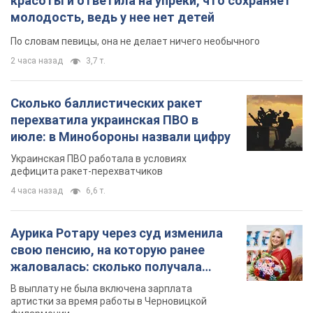
красоты и ответила на упреки, что сохраняет
молодость, ведь у нее нет детей
По словам певицы, она не делает ничего необычного
2 часа назад
3,7 т.
Сколько баллистических ракет
перехватила украинская ПВО в
июле: в Минобороны назвали цифру
Украинская ПВО работала в условиях
дефицита ракет-перехватчиков
4 часа назад
6,6 т.
Аурика Ротару через суд изменила
свою пенсию, на которую ранее
жаловалась: сколько получала
певица
В выплату не была включена зарплата
артистки за время работы в Черновицкой