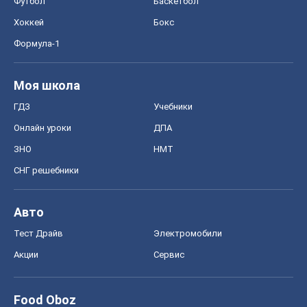
Футбол
Баскетбол
Хоккей
Бокс
Формула-1
Моя школа
ГДЗ
Учебники
Онлайн уроки
ДПА
ЗНО
НМТ
СНГ решебники
Авто
Тест Драйв
Электромобили
Акции
Сервис
Food Oboz