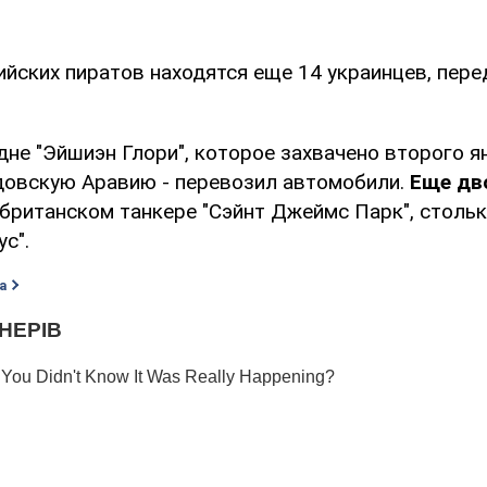
ийских пиратов находятся еще 14 украинцев, пер
судне "Эйшиэн Глори", которое захвачено второго 
довскую Аравию - перевозил автомобили.
Еще дв
британском танкере "Сэйнт Джеймс Парк", стольк
с".
а