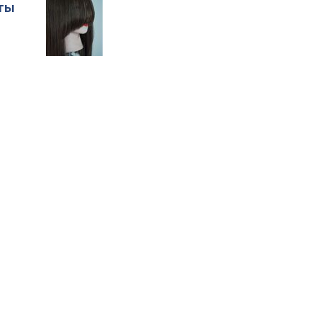
оты
о