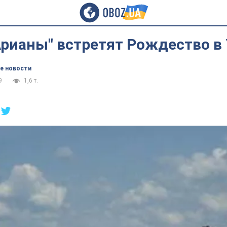
Арианы" встретят Рождество в
е новости
9
1,6 т.