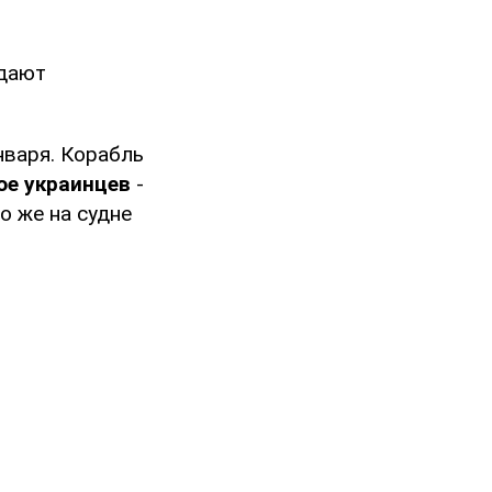
едают
января. Корабль
ое украинцев
-
о же на судне