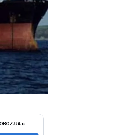
 OBOZ.UA в