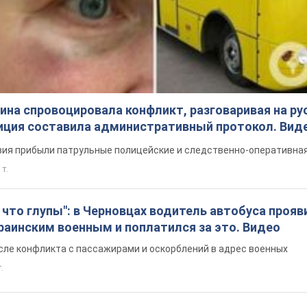
на спровоцировала конфликт, разговаривая на ру
иция составила административный протокол. Вид
ия прибыли патрульные полицейские и следственно-оперативная
 т.
что глупы": в Черновцах водитель автобуса прояв
раинским военным и поплатился за это. Видео
сле конфликта с пассажирами и оскорблений в адрес военных
т.