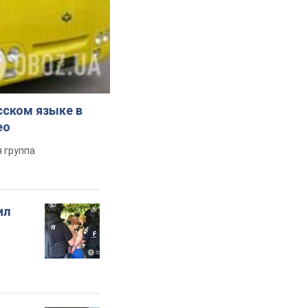
сском языке в
ео
 группа
ил