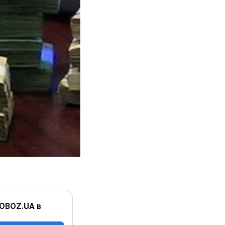
 OBOZ.UA в