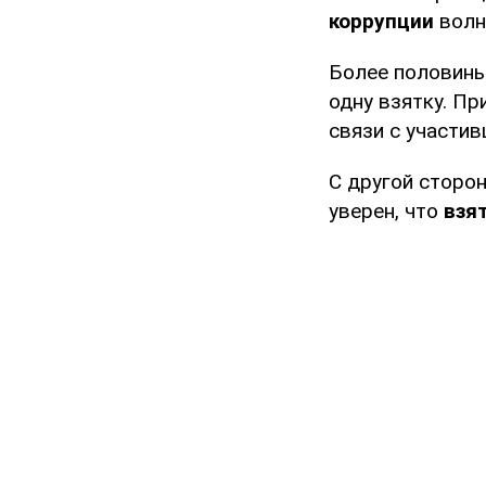
коррупции
волн
Более половины
одну взятку. П
связи с участив
С другой сторо
уверен, что
взя