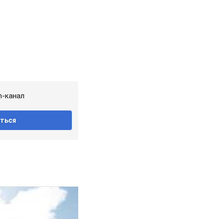
m-канал
ться