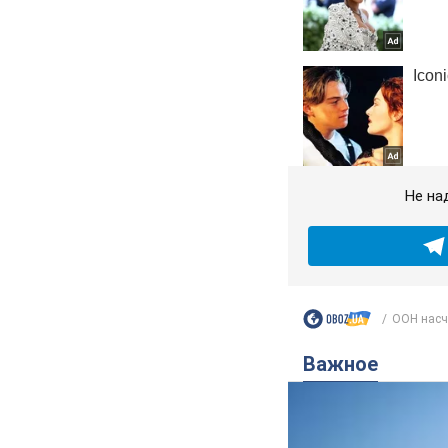
Не на
ООН насчи
Важное