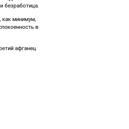
и безработица.
 как минимум,
спокоенность в
ретий афганец