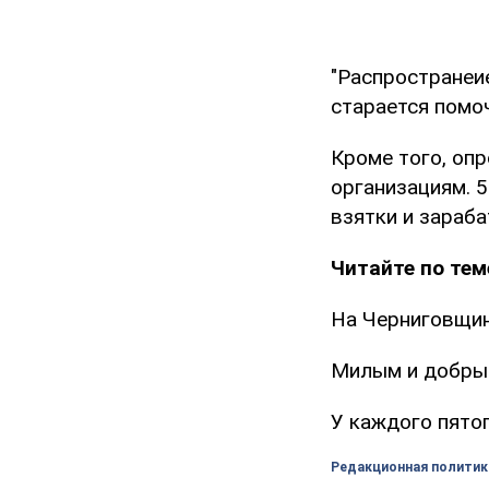
"Распространеие
старается помоч
Кроме того, оп
организациям. 5
взятки и зараб
Читайте по тем
На Черниговщин
Милым и добрым
У каждого пятог
Редакционная политик