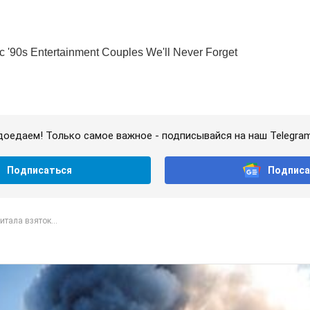
доедаем! Только самое важное - подписывайся на наш Telegra
Подписаться
Подписа
тала взяток...