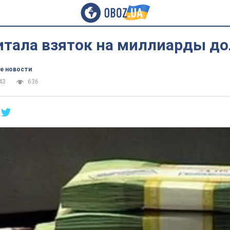
итала взяток на миллиарды д
е новости
43
636