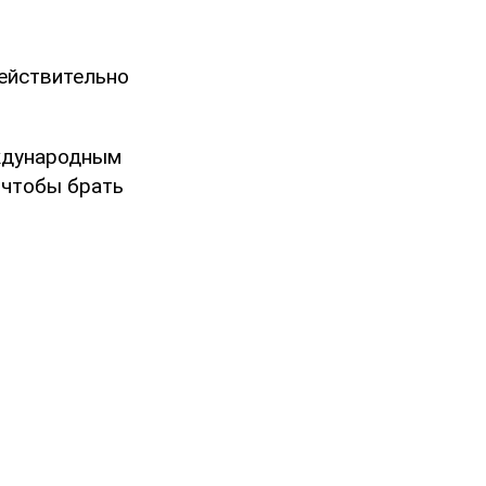
действительно
еждународным
, чтобы брать