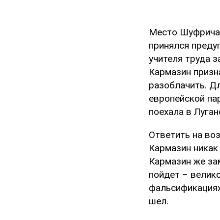
Место Шуфрича 
принялся преду
учителя труда з
Кармазин призна
разоблачить. Дл
европейской пар
поехала в Луганс
Ответить на во
Кармазин никак 
Кармазин же зам
пойдет – велик
фальсификациях 
шел.