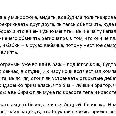
на у микрофона, видать, возбудила политизирова
рекрикивать друг друга, пытаясь объяснить, куда
орах и что в нем нужно менять... Вы не на ту напа
- нечего обвинять регионалов в том, что они не пл
, и бабки – в руках Кабмина, потому местное сам
 влиять.
рограммы уже вошли в раж – поднялся крик, будт
 сейчас, в студии, и к часу ночи вся честная ком
нта. Выясняя, стоит ли устраивать открытые деб
ндаренко призналась, что она – лучший оратор, ч
ь: а выбирают ли мужа по красоте тела и красоте
ать акцент беседы взялся Андрей Шевченко. На
 выразил надежду, что Янукович все же примет в