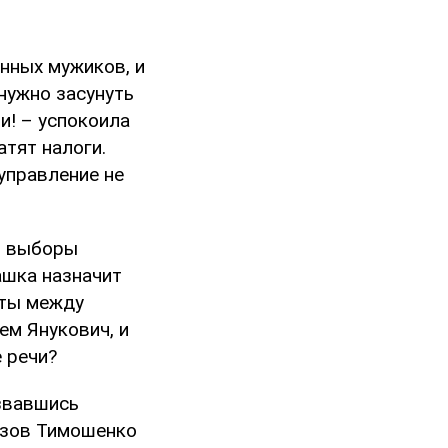
нных мужиков, и
 нужно засунуть
ли! – успокоила
атят налоги.
оуправление не
о выборы
пашка назначит
аты между
ем Янукович, и
 речи?
звавшись
ызов Тимошенко