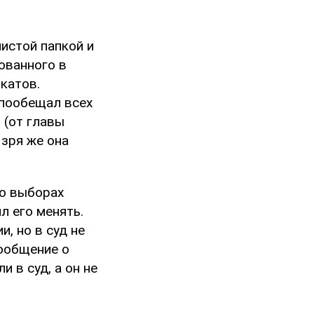
истой папкой и
ованного в
катов.
 пообещал всех
 (от главы
 зря же она
 о выборах
л его менять.
, но в суд не
сообщение о
 в суд, а он не