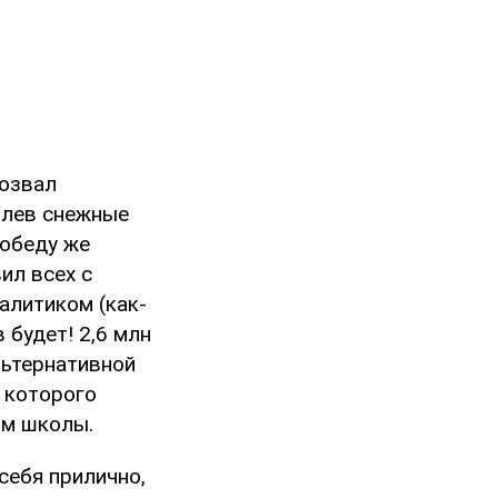
бозвал
олев снежные
Победу же
ил всех с
алитиком (как-
 будет! 2,6 млн
льтернативной
 которого
ом школы.
себя прилично,