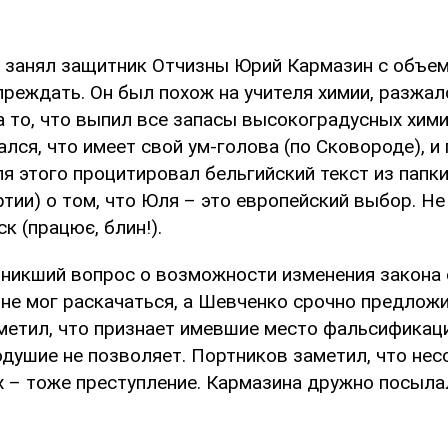
занял защитник Отчизны Юрий Кармазин с объем
преждать. Он был похож на учителя химии, разжал
а то, что выпил все запасы высокоградусных хими
лся, что имеет свой ум-голова (по Сковороде), и
я этого процитировал бельгийский текст из папки
тии) о том, что Юля – это европейский выбор. Не
к (працює, блин!).
зникший вопрос о возможности изменения закона
не мог раскачаться, а Шевченко срочно предложи
етил, что признает имевшие место фальсификации
одушие не позволяет. Портников заметил, что не
– тоже преступление. Кармазина дружно посылали