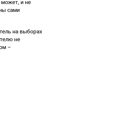
 может, и не
ны сами
тель на выборах
ателю не
ом –