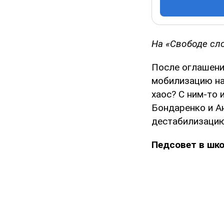
На «Свободе сл
После оглашени
мобилизацию на 
хаос? С ним-то
Бондаренко и А
дестабилизацию,
Педсовет в шко