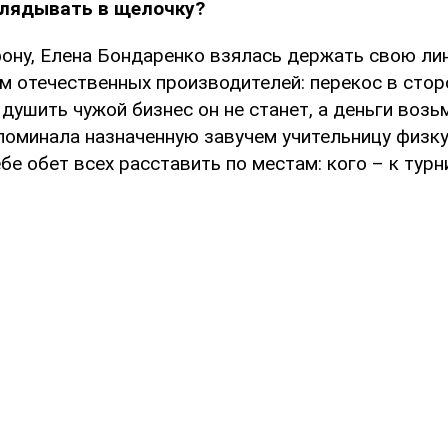
глядывать в щелочку?
ону, Елена Бондаренко взялась держать свою ли
м отечественных производителей: перекос в стор
душить чужой бизнес он не станет, а деньги возьм
поминала назначенную завучем учительницу физку
бе обет всех расставить по местам: кого – к турни