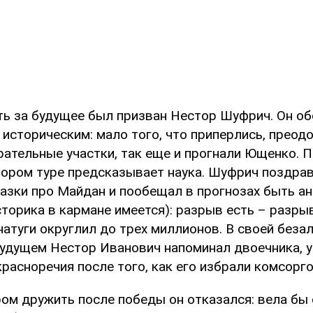
ь за будущее был призван Нестор Шуфрич. Он о
 историческим: мало того, что приперлись, преод
рательные участки, так еще и прогнали Ющенко. 
тором туре предсказывает наука. Шуфрич поздрав
азки про Майдан и пообещал в прогнозах быть ан
торика в кармане имеется): разрыв есть – разрыв
натуги округлил до трех миллионов. В своей беза
будущем Нестор Иванович напоминал двоечника, у
красноречия после того, как его избрали комсорг
ом дружить после победы он отказался: вела бы 