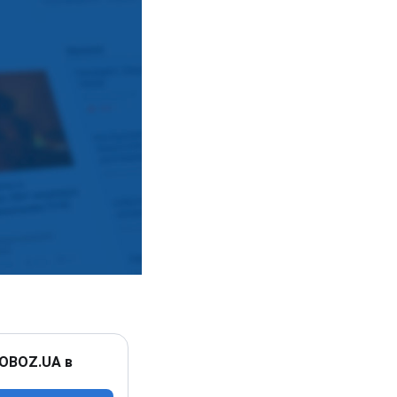
 OBOZ.UA в