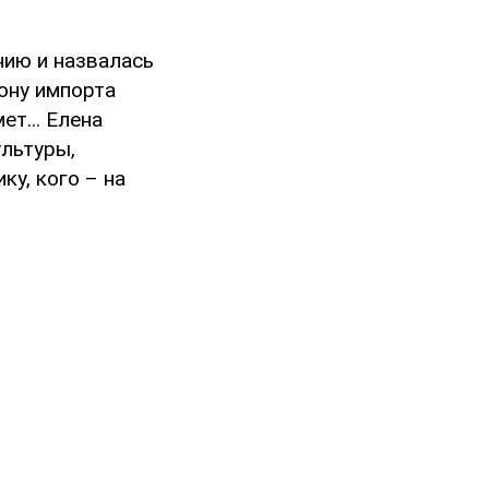
нию и назвалась
ону импорта
ет... Елена
льтуры,
ку, кого – на