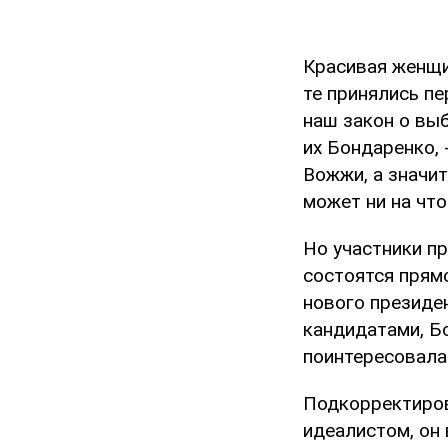
Красивая женщи
те принялись пе
наш закон о выб
их Бондаренко, 
Вожжи, а значит
может ни на что
Но участники п
состоятся прямо
нового президе
кандидатами, Бо
поинтересовалас
Подкорректиров
идеалистом, он