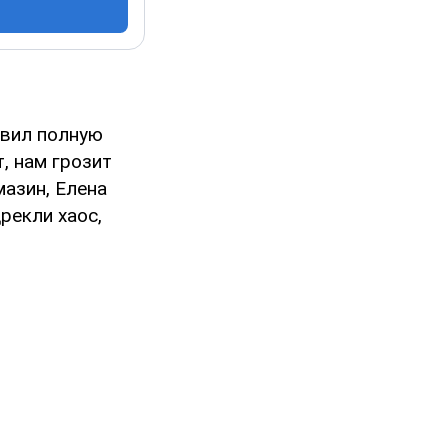
явил полную
, нам грозит
мазин, Елена
рекли хаос,