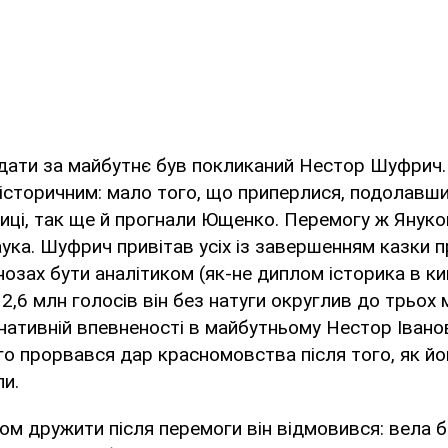
ати за майбутнє був покликаний Нестор Шуфрич. 
історичним: мало того, що приперлися, подолавши 
ниці, так ще й прогнали Ющенко. Перемогу ж Янук
аука. Шуфрич привітав усіх із завершенням казки 
нозах бути аналітиком (як-не диплом історика в ки
 2,6 млн голосів він без натуги округлив до трьох 
нативній впевненості в майбутньому Нестор Івано
ого прорвався дар красномовства після того, як й
и.
м дружити після перемоги він відмовився: вела б