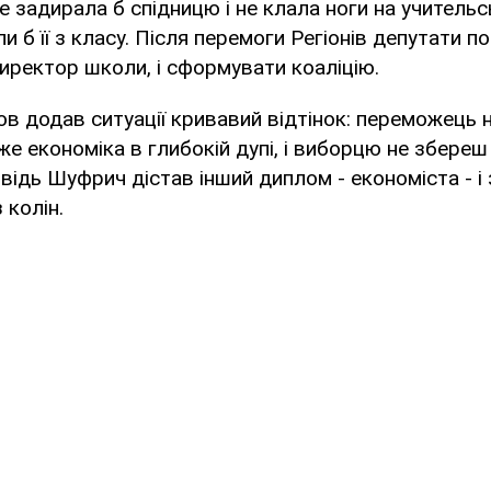
 задирала б спідницю і не клала ноги на учительськ
ли б її з класу. Після перемоги Регіонів депутати по
директор школи, і сформувати коаліцію.
ов додав ситуації кривавий відтінок: переможець 
е економіка в глибокій дупі, і виборцю не збереш
овідь Шуфрич дістав інший диплом - економіста - і
 колін.