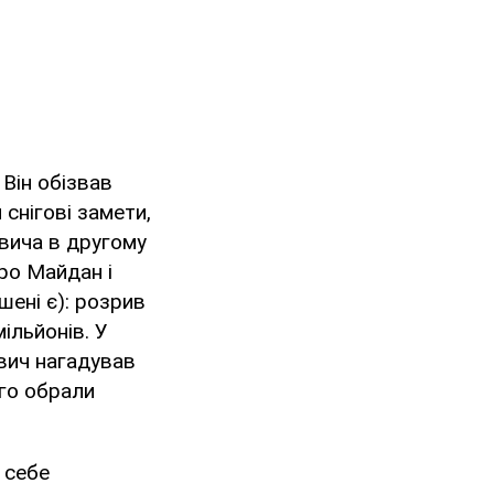
Він обізвав
снігові замети,
овича в другому
про Майдан і
шені є): розрив
мільйонів. У
вич нагадував
ого обрали
 себе