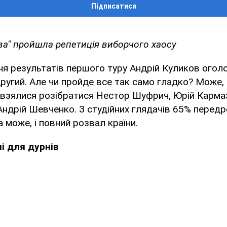
Підписатися
ва" пройшла репетиція виборчого хаосу
я результатів першого туру Андрій Куликов огол
другий. Але чи пройде все так само гладко? Може,
і взялися розібратися Нестор Шуфрич, Юрій Кармаз
ндрій Шевченко. З студійних глядачів 65% передр
а може, і повний розвал країни.
і для дурнів