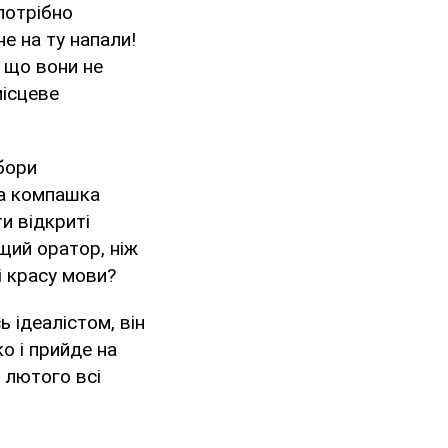
потрібно
не на ту напали!
, що вони не
місцеве
бори
сна компашка
и відкриті
щий оратор, ніж
і красу мови?
 ідеалістом, він
о і прийде на
 лютого всі