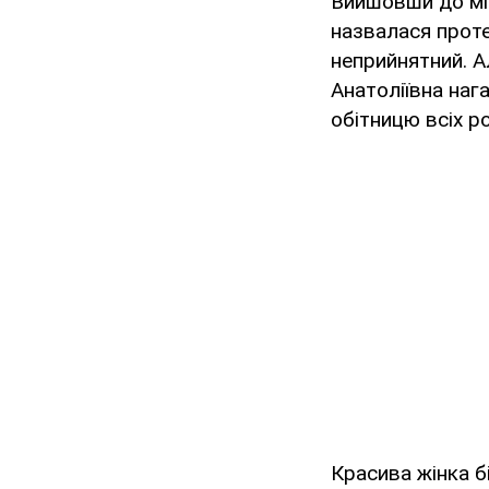
Вийшовши до мі
назвалася проте
неприйнятний. Ал
Анатоліївна наг
обітницю всіх ро
Красива жінка б