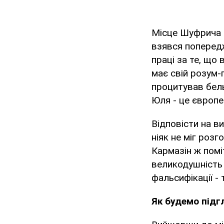
Місце Шуфрича з
взявся попередж
праці за те, що 
має свій розум-
процитував бельг
Юля - це європей
Відповісти на в
ніяк не міг роз
Кармазін ж поміт
великодушність
фальсифікації -
Як будемо підг