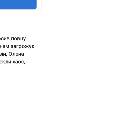
осив повну
 нам загрожує
ін, Олена
екли хаос,