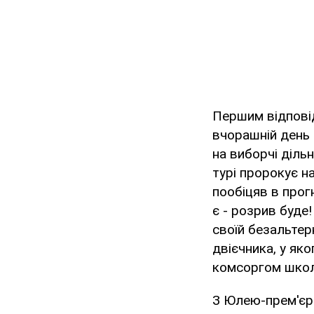
Першим відповід
вчорашній день 
на виборчі діль
турі пророкує н
пообіцяв в прог
є - розрив буде!
своїй безальтер
двієчника, у як
комсоргом школ
З Юлею-прем'єро