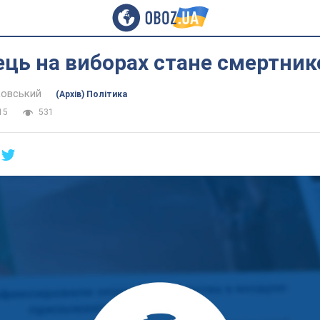
ць на виборах стане смертник
ковський
(Архів) Політика
15
531