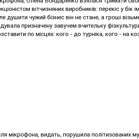
крофона, Олена Бондаренко взялася тримати свою
кціоністом вітчизняних виробників: перекіс у бік і
е душити чужий бізнес він не стане, а гроші візьме
адувала призначену завучем вчительку фізкультури
зставити по місцях: кого - до турніка, кого - на ко
іля мікрофона, видать, порушила політизованих мужи