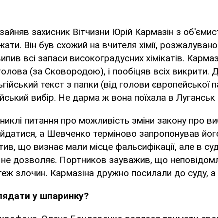
айняв захисник Вітчизни Юрій Кармазін з об'ємист
ати. Він був схожий на вчителя хімії, розжалувано
випив всі запаси високоградусних хімікатів. Кармаз
голова (за Сковородою), і пообіцяв всіх викрити. 
ійський текст з папки (від голови європейської па
ський вибір. Не дарма ж вона поїхала в Луганськ (п
иниклі питання про можливість зміни закону про в
гойдатися, а Шевченко терміново запропонував його
ив, що визнає мали місце фальсифікації, але в суд 
 не дозволяє. Портников зауважив, що неповідом
 теж злочин. Кармазіна дружно посилали до суду, а 
лядати у шпаринку?