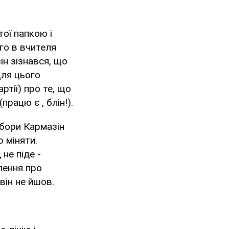
ої папкою і
го в вчителя
ін зізнався, що
Для цього
ртії) про те, що
рацю є , блін!).
ибори Кармазін
 міняти.
не піде -
лення про
він не йшов.