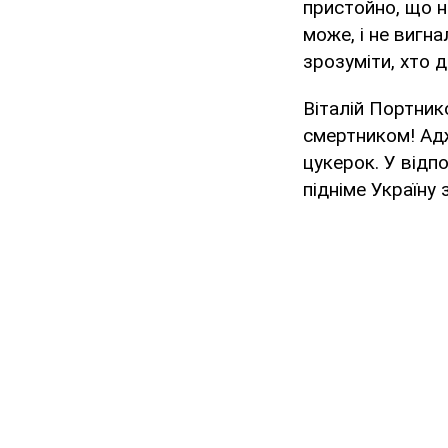
пристойно, що не
може, і не вигна
зрозуміти, хто 
Віталій Портник
смертником! Адж
цукерок. У відп
підніме Україну з