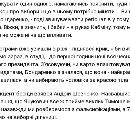
кувати один одного, намагаючись пояснити, куди 
он про вибори і що в ньому потрібно міняти ... Ви 
Бондаренко, - годі звинувачувати регіоналів у тому
 Віжки, а значить, і бабки - в руках Кабміну, тому 
не може ні на що впливати.
ограми вже увійшли в раж - піднявся крик, ніби ви
о зараз, в студії, і до першої години ночі вся че
го президента. З'ясовуючи, чи варто влаштовуват
идатами, Бондаренко зізналася, що вона - найкра
ікавилася: а чи вибирають чоловіка за красою тіла 
кцент бесіди взявся Андрій Шевченко. Назвавшись
ання, що Янукович все ж прийме виклик Тимошенк
і назавжди ми розберемося з фальсифікаціями, а 7
 на виборчі дільниці.