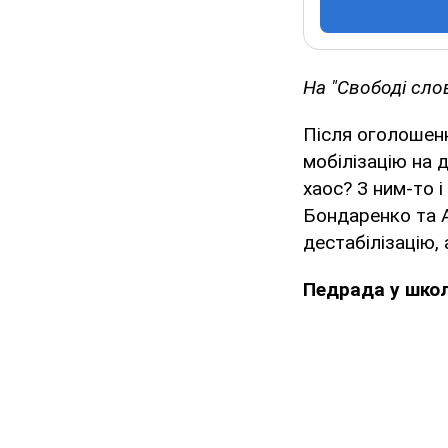
На "Свободі сло
Після оголошенн
мобілізацію на 
хаос? З ним-то 
Бондаренко та А
дестабілізацію, 
Педрада у школ