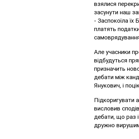
взялися перекри
засунути наш зак
- Заспокоїла їх 
платять податки.
самоврядування 
Але учасники пр
відбудуться прям
призначить ново
дебати між канд
Янукович, і поц
Підкоригувати а
висловив сподів
дебати, що раз 
дружно вирушимо