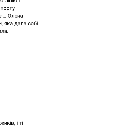
 лінію і
мпорту
 ... Олена
, яка дала собі
зла.
ків, і ті