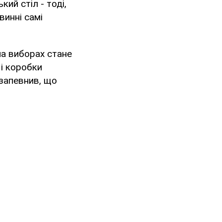
ий стіл - тоді,
винні самі
на виборах стане
 і коробки
 запевнив, що